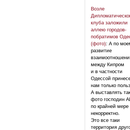
Возле
Дипломатическо
клуба заложили
аллею городов-
побратимов Оде
(фото)
: А по мо
развитие
взаимоотношени
между Кипром
и в частности
Одессой принес
нам только польз
А выставлять та
фото господин Al
по крайней мере
некорректно.
Это все таки
территория друг