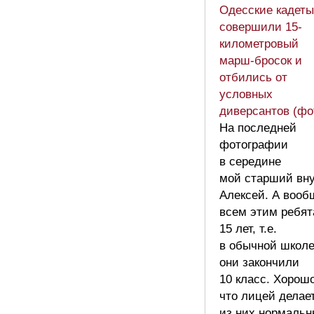
Одесские кадеты
совершили 15-
километровый
марш-бросок и
отбились от
условных
диверсантов (фо
На последней
фотографии
в середине
мой старший вну
Алексей. А вооб
всем этим ребя
15 лет, т.е.
в обычной школ
они закончили
10 класс. Хорош
что лицей делае
из них нормальн