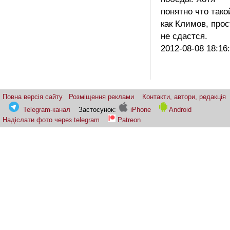
понятно что тако
как Климов, прос
не сдастся.
2012-08-08 18:16
Повна версія сайту
Розміщення реклами
Контакти, автори, редакція
Telegram-канал
Застосунок:
iPhone
Android
Надіслати фото через telegram
Patreon