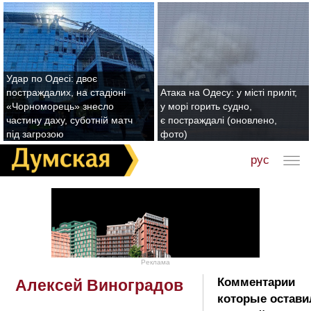
Удар по Одесі: двоє
постраждалих, на стадіоні
Атака на Одесу: у місті приліт,
«Чорноморець» знесло
у морі горить судно,
частину даху, суботній матч
є постраждалі (оновлено,
під загрозою
фото)
рус
Реклама
Комментарии
Алексей Виноградов
которые остави