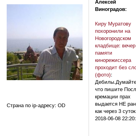
Алексей
Виноградов:
Киру Муратову
похоронили на
Новогородском
кладбище: вечер
памяти
кинорежиссера
проходит без сл
(фото)
:
Дебилы.Думайт
что пишите Пос
кремации прах
выдается НЕ ран
Страна по ip-адресу: OD
как через 3 суто
2018-06-08 22:20