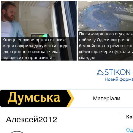
Після «чарівного стусана»
Кінець епохи «чорної готівки»:
поблизу Одеси витрачає
мерія відкрила документи щодо
6 мільйонів на ремонт «н
електронного квитка і чекає
колектора через фекальн
від одеситів пропозицій
скандал
Матеріали
Алексей2012
Ко
Од