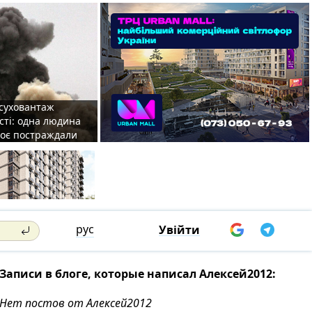
 суховантаж
сті: одна людина
роє постраждали
рус
Увійти
Записи в блоге, которые написал Алексей2012:
Нет постов от Алексей2012