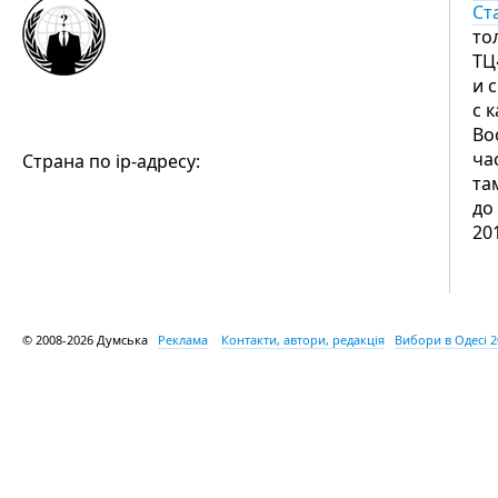
Ст
то
ТЦ
и 
с 
Во
ча
Страна по ip-адресу:
та
до
20
© 2008-2026 Думська
Реклама
Контакти, автори, редакція
Вибори в Одесі 2