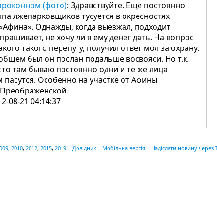
ароконном (фото)
: Здравствуйте. Еще постоянно
лпа лжепарковщиков тусуется в окресностях
«Афина». Однажды, когда выезжал, подходит
спрашивает, не хочу ли я ему денег дать. На вопрос
какого такого перепугу, получил ответ мол за охрану.
общем был он послан подальше восвояси. Но т.к.
сто там бываю постоянно одни и те же лица
м пасутся. Особенно на участке от Афины
 Преображенской.
12-08-21 04:14:37
009, 2010
,
2012
,
2015
,
2019
Довідник
Мобільна версія
Надіслати новину через 