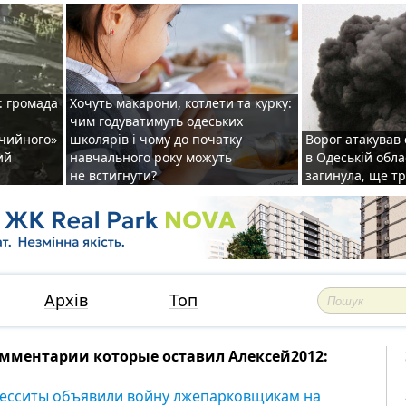
: громада
Хочуть макарони, котлети та курку:
чим годуватимуть одеських
ічийного»
школярів і чому до початку
Ворог атакував
ий
навчального року можуть
в Одеській обла
не встигнути?
загинула, ще т
Архів
Топ
мментарии которые оставил Алексей2012:
есситы объявили войну лжепарковщикам на