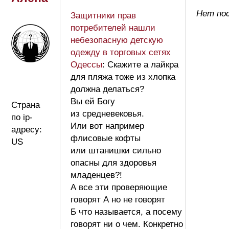
Нет по
Защитники прав
потребителей нашли
небезопасную детскую
одежду в торговых сетях
Одессы
: Скажите а лайкра
для пляжа тоже из хлопка
должна делаться?
Вы ей Богу
Страна
из средневековья.
по ip-
Или вот например
адресу:
флисовые кофты
US
или штанишки сильно
опасны для здоровья
младенцев?!
А все эти проверяющие
говорят А но не говорят
Б что называется, а посему
говорят ни о чем. Конкретно