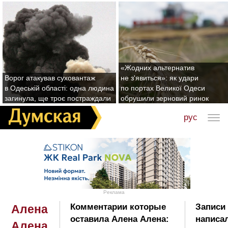
«Жодних альтернатив
Ворог атакував суховантаж
не з'явиться»: як удари
в Одеській області: одна людина
по портах Великої Одеси
загинула, ще троє постраждали
обрушили зерновий ринок
рус
Реклама
Комментарии которые
Записи 
Алена
оставила Алена Алена:
написа
Алена