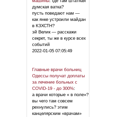
машины
: где там штатная
думская ватка?
пусть поведают нам —
как янке устроили майдан
в КЗХСТН?
эй Велик — расскажи
секрет, ты же в курсе всех
событий
2022-01-05 07:05:49
Главные врачи больниц
Одессы получат доплаты
за лечение больных с
COVID-19 - до 300%
:
а врачи которые « в поле»?
вы чего там совсем
рехнулись? этим
канцелярским «врачам»