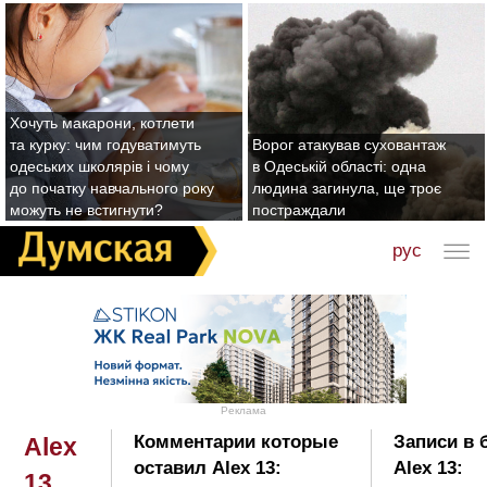
Хочуть макарони, котлети
та курку: чим годуватимуть
Ворог атакував суховантаж
одеських школярів і чому
в Одеській області: одна
до початку навчального року
людина загинула, ще троє
можуть не встигнути?
постраждали
рус
Реклама
Комментарии которые
Записи в 
Alex
оставил Alex 13:
Alex 13:
13