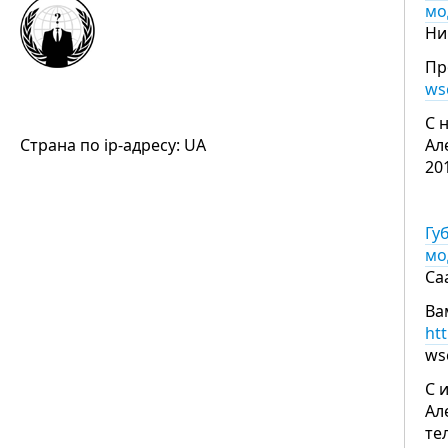
мо
Ни
Пр
ws
С 
Страна по ip-адресу: UA
Ал
20
Гу
мо
Са
Ва
ht
ws
С 
Ал
те