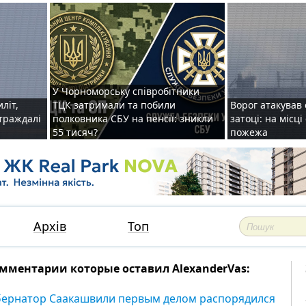
У Чорноморську співробітники
иліт,
ТЦК затримали та побили
Ворог атакував 
страждалі
полковника СБУ на пенсії: зникли
затоці: на місц
55 тисяч?
пожежа
Архів
Топ
мментарии которые оставил AlexanderVas:
бернатор Саакашвили первым делом распорядился