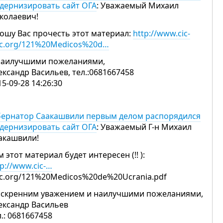
дернизировать сайт ОГА
: Уважаемый Михаил
колаевич!
ошу Вас прочесть этот материал:
http://www.cic-
c.org/121%20Medicos%20d…
наилучшими пожеланиями,
ександр Васильев, тел.:0681667458
15-09-28 14:26:30
бернатор Саакашвили первым делом распорядился
дернизировать сайт ОГА
: Уважаемый Г-н Михаил
акашвили!
м этот материал будет интересен (!! ):
tp://www.cic-…
c.org/121%20Medicos%20de%20Ucrania.pdf
искренним уважением и наилучшими пожеланиями,
ександр Васильев
л.: 0681667458