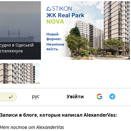
судно в Одеській
і спалахнула
рус
Увійти
Записи в блоге, которые написал AlexanderVas:
Нет постов от AlexanderVas