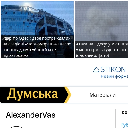
Удар по Одесі: двоє постраждалих,
на стадіоні «Чорноморець» знесло
Атака на Одесу: у місті пр
частину даху, суботній матч
у морі горить судно, є по
під загрозою
(оновлено, фото)
Матеріали
AlexanderVas
Ко
Гу