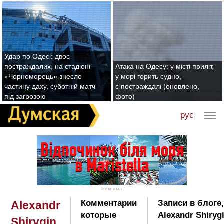
Удар по Одесі: двоє
постраждалих, на стадіоні
Атака на Одесу: у місті приліт,
«Чорноморець» знесло
у морі горить судно,
частину даху, суботній матч
є постраждалі (оновлено,
під загрозою
фото)
рус
Реклама
Комментарии
Записи в блоге
Alexandr
которые
Alexandr Shiryg
Shirygin