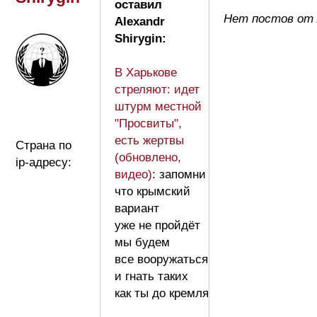
оставил
Нет постов от A
Alexandr
Shirygin:
В Харькове
стреляют: идет
штурм местной
"Просвиты",
есть жертвы
Страна по
(обновлено,
ip-адресу:
видео)
: запомни
что крымский
вариант
уже не пройдёт
мы будем
все вооружаться
и гнать таких
как ты до кремля