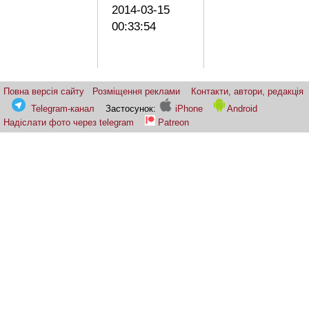
2014-03-15
00:33:54
Повна версія сайту
Розміщення реклами
Контакти, автори, редакція
Telegram-канал
Застосунок:
iPhone
Android
Надіслати фото через telegram
Patreon