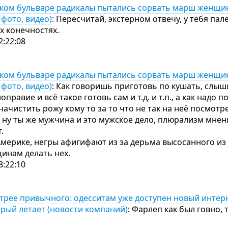
ком бульваре радикалы пытались сорвать марш женщи
 фото, видео)
: Пересчитай, экстерном отвечу, у тебя пал
их конечностях.
2:22:08
ком бульваре радикалы пытались сорвать марш женщи
 фото, видео)
: Как говоришь приготовь по кушать, слы
ноправие и всё такое готовь сам и т.д. и т.п., а как надо 
начистить рожу кому то за то что не так на неё посмотре
у, ну ты же мужчина и это мужское дело, плюрализм мне
.
Америке, негры афигифают из за дерьма высосанного из
щинам делать нех.
8:22:10
стрее привычного: одесситам уже доступен новый интер
торый летает (новости компаний)
: Фарлеп как был говно, 