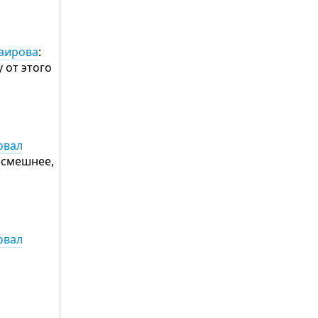
Таирова
:
 от этого
овал
 смешнее,
овал