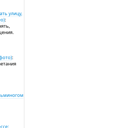
ть улицу,
о)
:
нять,
бщения.
фото)
:
ветания
осьминогом
ссе: