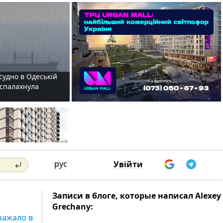
судно в Одеській
і спалахнула
рус
Увійти
Записи в блоге, которые написал Alexey
Grechany:
зажало в