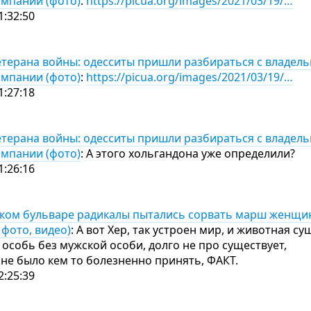
омпании (фото)
:
https://picua.org/images/2021/03/19/…
1:32:50
терана войны: одесситы пришли разбираться с владел
омпании (фото)
:
https://picua.org/images/2021/03/19/…
1:27:18
терана войны: одесситы пришли разбираться с владел
омпании (фото)
: А этого хольгандона уже определили?
1:26:16
ком бульваре радикалы пытались сорвать марш женщи
 фото, видео)
: А вот Хер, так устроен мир, и животная су
 особь без мужской особи, долго не про существует,
ы не было кем то болезненно принять, ФАКТ.
2:25:39