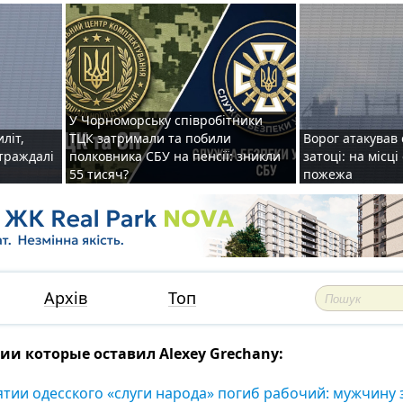
У Чорноморську співробітники
иліт,
ТЦК затримали та побили
Ворог атакував 
страждалі
полковника СБУ на пенсії: зникли
затоці: на місц
55 тисяч?
пожежа
Архів
Топ
и которые оставил Alexey Grechany:
тии одесского «слуги народа» погиб рабочий: мужчину 