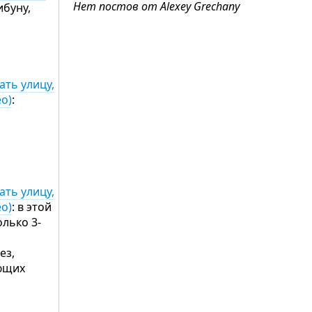
Нет постов от Alexey Grechany
ибуну,
ть улицу,
о)
:
ть улицу,
о)
: в этой
олько 3-
ез,
ающих