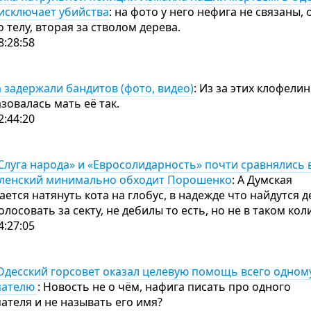
исключает убийства
: на фото у него нефига не связаны, 
 телу, вторая за стволом дерева.
8:28:58
 задержали бандитов (фото, видео)
: Из за этих клофел
зовалась мать её так.
2:44:20
Слуга народа» и «Евросолидарность» почти сравнялись 
Зеленский минимально обходит Порошенко
: А Думская
ается натянуть кота на глобус, в надежде что найдутся 
олосовать за секту, не дебилы то есть, но не в таком ко
4:27:05
 Одесский горсовет оказал целевую помощь всего одном
мателю
: Новость не о чём, нафига писать про одного
ателя и не называть его имя?