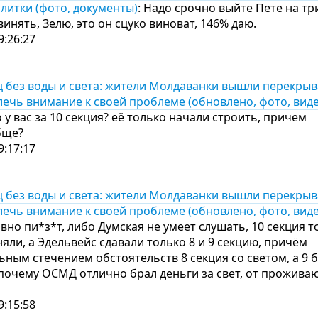
плитки (фото, документы)
: Надо срочно выйте Пете на тр
винять, Зелю, это он сцуко виноват, 146% даю.
9:26:27
 без воды и света: жители Молдаванки вышли перекрыва
ечь внимание к своей проблеме (обновлено, фото, виде
 у вас за 10 секция? её только начали строить, причем
обще?
9:17:17
 без воды и света: жители Молдаванки вышли перекрыва
ечь внимание к своей проблеме (обновлено, фото, виде
явно пи*з*т, либо Думская не умеет слушать, 10 секция т
няли, а Эдельвейс сдавали только 8 и 9 секцию, причём
ьным стечением обстоятельств 8 секция со светом, а 9 б
 почему ОСМД отлично брал деньги за свет, от прожив
9:15:58