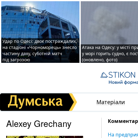
Удар по Одесі: двоє постраждалих,
на стадіоні «Чорноморець» знесло
Атака на Одесу: у місті пр
частину даху, суботній матч
у морі горить судно, є по
під загрозою
(оновлено, фото)
Матеріали
Alexey Grechany
Комментари
На предприя