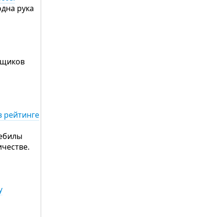
одна рука
инщиков
в рейтинге
дебилы
личестве.
у