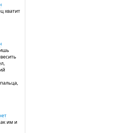
н
ец хватит
н
шишь
повесить
л,
ний
 пальца,
нет
так им и