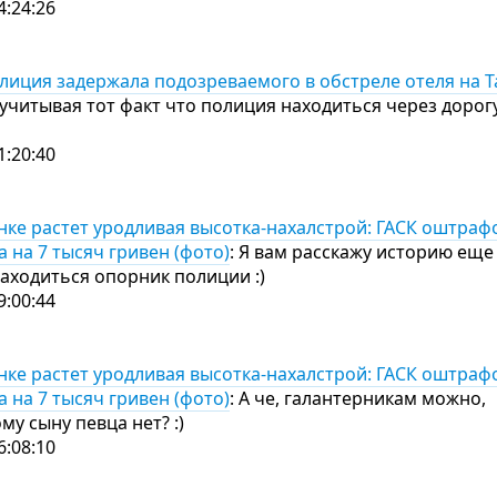
4:24:26
лиция задержала подозреваемого в обстреле отеля на 
учитывая тот факт что полиция находиться через дорогу
1:20:40
ке растет уродливая высотка-нахалстрой: ГАСК оштраф
 на 7 тысяч гривен (фото)
: Я вам расскажу историю еще
находиться опорник полиции :)
9:00:44
ке растет уродливая высотка-нахалстрой: ГАСК оштраф
 на 7 тысяч гривен (фото)
: А че, галантерникам можно,
му сыну певца нет? :)
6:08:10