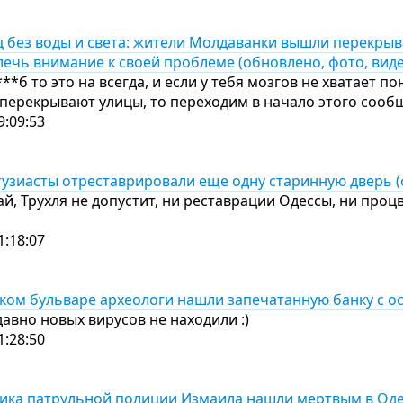
 без воды и света: жители Молдаванки вышли перекрыва
ечь внимание к своей проблеме (обновлено, фото, виде
**б то это на всегда, и если у тебя мозгов не хватает по
перекрывают улицы, то переходим в начало этого соо
9:09:53
тузиасты отреставрировали еще одну старинную дверь (
й, Трухля не допустит, ни реставрации Одессы, ни проц
1:18:07
ком бульваре археологи нашли запечатанную банку с 
 давно новых вирусов не находили :)
1:28:50
ика патрульной полиции Измаила нашли мертвым в Оде