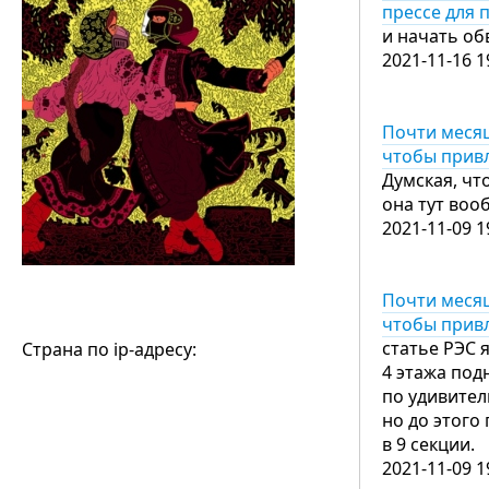
прессе для 
и начать об
2021-11-16 1
Почти месяц
чтобы привл
Думская, что
она тут во
2021-11-09 1
Почти месяц
чтобы привл
статье РЭС 
Страна по ip-адресу:
4 этажа под
по удивител
но до этого
в 9 секции.
2021-11-09 1