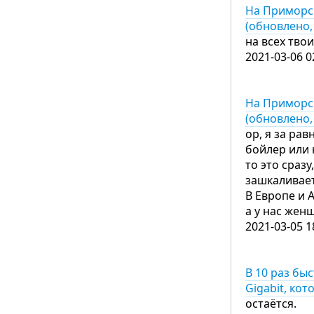
На Приморс
(обновлено,
на всех тво
2021-03-06 0
На Приморс
(обновлено,
ор, я за рав
бойлер или 
то это сраз
зашкаливает
В Европе и 
а у нас жен
2021-03-05 1
В 10 раз бы
Gigabit, ко
остаётся.