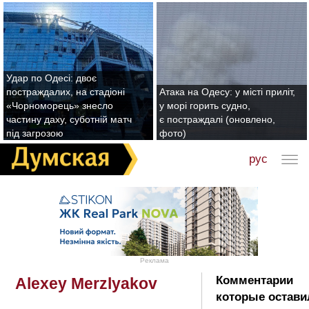
Удар по Одесі: двоє
постраждалих, на стадіоні
Атака на Одесу: у місті приліт,
«Чорноморець» знесло
у морі горить судно,
частину даху, суботній матч
є постраждалі (оновлено,
під загрозою
фото)
рус
Реклама
Комментарии
Alexey Merzlyakov
которые остави