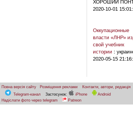
ХОРОШИЙ ПО
2020-10-01 15:01
Оккупационные
власти «ЛНР» и
свой учебник
истории
: украи
2020-05-15 21:16
Повна версія сайту
Розміщення реклами
Контакти, автори, редакція
Telegram-канал
Застосунок:
iPhone
Android
Надіслати фото через telegram
Patreon