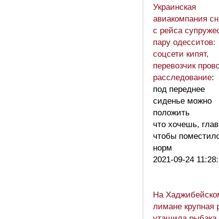
Украинская
авиакомпания сн
с рейса супруже
пару одесситов:
соцсети кипят,
перевозчик пров
расследование
:
под переднее
сиденье можно
положить
что хочешь, глав
чтобы поместил
норм
2021-09-24 11:28
На Хаджибейско
лимане крупная 
утащила рыбака