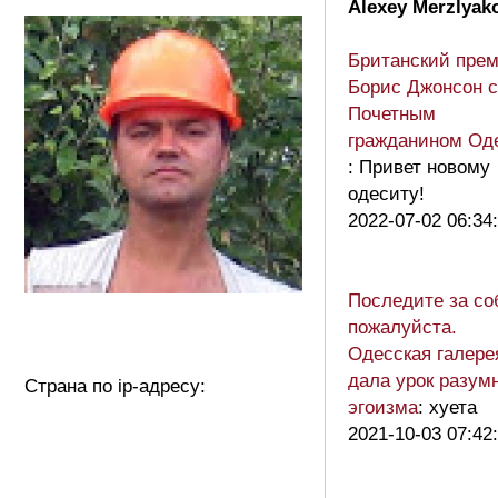
Alexey Merzlyak
Британский пре
Борис Джонсон с
Почетным
гражданином Од
: Привет новому
одеситу!
2022-07-02 06:34
Последите за со
пожалуйста.
Одесская галере
дала урок разум
Страна по ip-адресу:
эгоизма
: хуета
2021-10-03 07:42