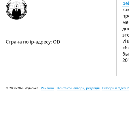
ре
ка
пр
ме
до
это
И 
Страна по ip-адресу: OD
«б
бы
20
© 2008-2026 Думська
Реклама
Контакти, автори, редакція
Вибори в Одесі 2