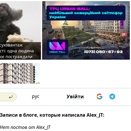
 суховантаж
сті: одна людина
роє постраждали
рус
Увійти
Записи в блоге, которые написала Alex_JT:
Нет постов от Alex_JT