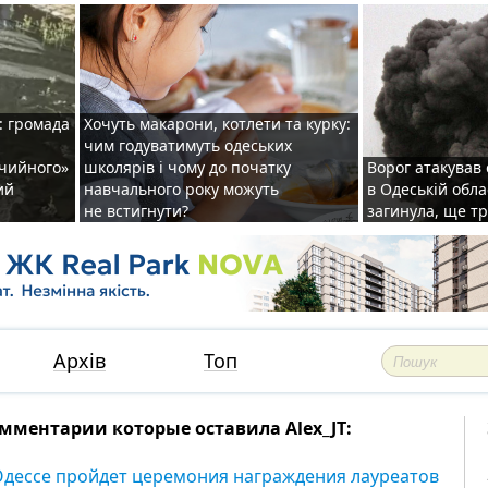
: громада
Хочуть макарони, котлети та курку:
чим годуватимуть одеських
ічийного»
школярів і чому до початку
Ворог атакував
ий
навчального року можуть
в Одеській обла
не встигнути?
загинула, ще т
Архів
Топ
мментарии которые оставила Alex_JT:
Одессе пройдет церемония награждения лауреатов