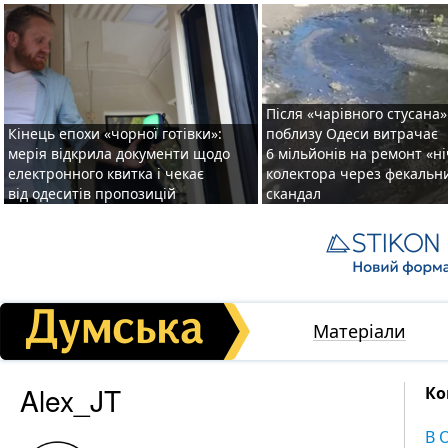
Після «чарівного стусана»
Кінець епохи «чорної готівки»:
поблизу Одеси витрачає
мерія відкрила документи щодо
6 мільйонів на ремонт «н
електронного квитка і чекає
колектора через фекальн
від одеситів пропозицій
скандал
Матеріали
Alex_JT
Ко
В 