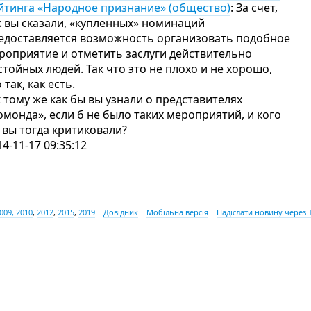
йтинга «Народное признание» (общество)
: За счет,
к вы сказали, «купленных» номинаций
едоставляется возможность организовать подобное
роприятие и отметить заслуги действительно
стойных людей. Так что это не плохо и не хорошо,
 так, как есть.
к тому же как бы вы узнали о представителях
омонда», если б не было таких мероприятий, и кого
 вы тогда критиковали?
14-11-17 09:35:12
009, 2010
,
2012
,
2015
,
2019
Довідник
Мобільна версія
Надіслати новину через 