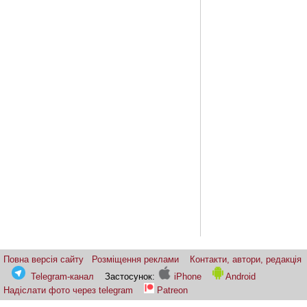
Повна версія сайту
Розміщення реклами
Контакти, автори, редакція
Telegram-канал
Застосунок:
iPhone
Android
Надіслати фото через telegram
Patreon