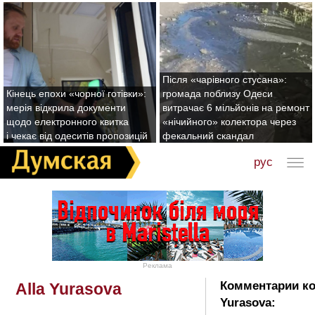
Після «чарівного стусана»:
Кінець епохи «чорної готівки»:
громада поблизу Одеси
мерія відкрила документи
витрачає 6 мільйонів на ремонт
щодо електронного квитка
«нічийного» колектора через
і чекає від одеситів пропозицій
фекальний скандал
рус
Реклама
Комментарии ко
Alla Yurasova
Yurasova: