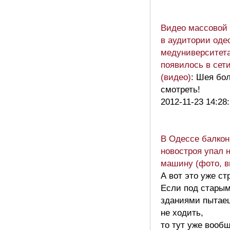
Видео массовой 
в аудитории оде
медуниверситет
появилось в сет
(видео)
: Шея бо
смотреть!
2012-11-23 14:28
В Одессе балкон
новостроя упал 
машину (фото, в
А вот это уже ст
Если под стары
зданиями пытае
не ходить,
то тут уже вооб