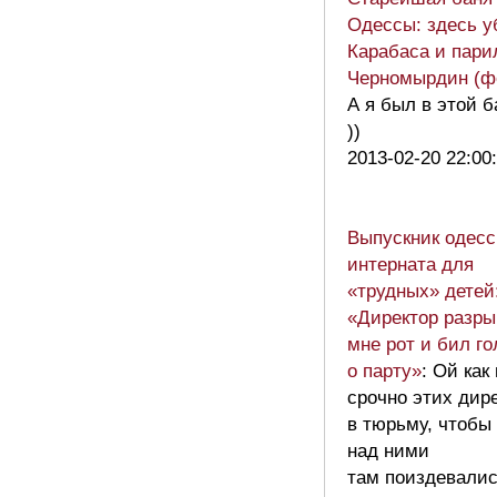
Одессы: здесь у
Карабаса и пари
Черномырдин (ф
А я был в этой б
))
2013-02-20 22:00
Выпускник одесс
интерната для
«трудных» детей
«Директор разры
мне рот и бил г
о парту»
: Ой как
срочно этих дир
в тюрьму, чтобы
над ними
там поиздевалис