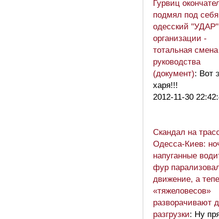
Гурвиц окончате
подмял под себя
одесский "УДАР"
организации -
тотальная смена
руководства
(документ)
: Вот 
харя!!!
2012-11-30 22:42
Скандал на трас
Одесса-Киев: но
напуганные води
фур парализова
движение, а теп
«тяжеловесов»
разворачивают 
разгрузки
: Ну пр