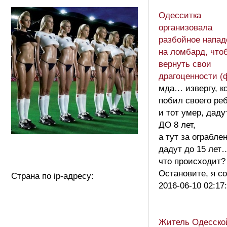
Одесситка
организовала
разбойное напад
на ломбард, что
вернуть свои
драгоценности (
мда… извергу, к
побил своего ре
и тот умер, даду
ДО 8 лет,
а тут за ограбле
дадут до 15 лет
что происходит?
Остановите, я с
Страна по ip-адресу:
2016-06-10 02:17
Житель Одесско