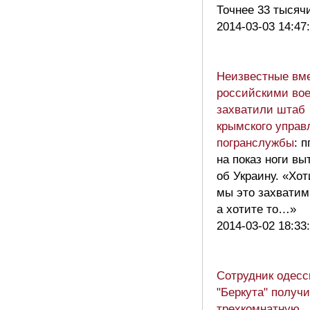
Точнее 33 тысяч
2014-03-03 14:47
Неизвестные вме
российскими во
захватили штаб
крымского управ
погранслужбы
: 
на показ ноги в
об Украину. «Хот
мы это захватим
а хотите то…»
2014-03-02 18:33
Сотрудник одесс
"Беркута" получ
трехкомнатную