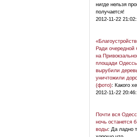
нигде нельзя пр
получается!
2012-11-22 21:02
«Благоустройств
Ради очередной 
на Привокзально
площади Одесс
вырубили дерев
уничтожили дор
(фото)
: Какого хе
2012-11-22 20:46
Почти вся Одесс
ночь останется б
воды
: Да ладно 
хорошо что