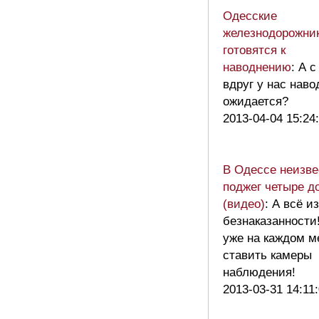
Одесские
железнодорожни
готовятся к
наводнению
: А с
вдруг у нас нав
ожидается?
2013-04-04 15:24
В Одессе неизв
поджег четыре д
(видео)
: А всё и
безнаказанности
уже на каждом м
ставить камеры
наблюдения!
2013-03-31 14:11