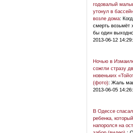
годовалый мал
утонул в бассей
возле дома
: Ког
смерть возьмёт 
бы один выходн
2013-06-12 14:29
Ночью в Измаил
сожгли стразу д
новеньких «Тойо
(фото)
: Жаль ма
2013-06-05 14:26
В Одессе спаса
ребенка, которы
напоролся на ос
забор (видео)
: О