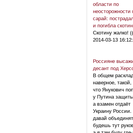
области по
неосторожности 
сарай: пострада
и погибла скотин
Скотину жалко! (
2014-03-13 16:12
Россияне высаж
десант под Хер
В общем расклад
наверное, такой,
что Янукович по
у Путина защиты
а взамен отдаёт
Украину России.
давай объединят
будешь тут руко
а я там буду где