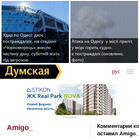
Удар по Одесі: двоє
постраждалих, на стадіоні
Атака на Одесу: у місті приліт,
«Чорноморець» знесло
у морі горить судно,
частину даху, суботній матч
є постраждалі (оновлено,
під загрозою
фото)
рус
Реклама
Комментарии к
Amigo_
оставил Amigo_