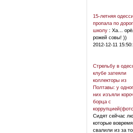
15-летняя одесс
пропала по дорог
школу
: Ха… орё
рожей совы! ))
2012-12-11 15:50
Стрельбу в одес
клубе затеяли
коллекторы из
Полтавы: у одног
них изъяли коро
борца с
коррупцией(фото
Сидят сейчас л
которые вовремя
свалили из за то