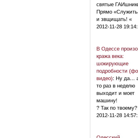
святые ГАИшник
Прямо «Служить
и звщищать! «
2012-11-28 19:14
В Одессе произ
кража века:
шокирующие
подробности (фо
видео)
: Ну да… а
то раз в неделю
выходит и моет
машину!
? Так по твоему
2012-11-28 14:57
Одесский