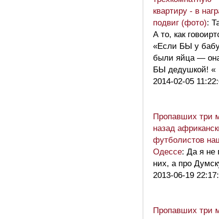
квартиру - в наг
подвиг (фото)
: Т
А то, как говоирт
«Если БЫ у баб
были яйца — он
БЫ дедушкой! 
2014-02-05 11:22
Пропавших три 
назад африканск
футболистов на
Одессе
: Да я не
них, а про Думск
2013-06-19 22:17
Пропавших три 