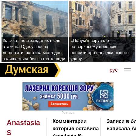
Кількість постраждалих після
«Полум'я вирувало
атаки на Одесу зросла
на верхньому поверсі»:
до дев'яти: частина міста досі
одесити про наслідки нічного
залишається без світла та води
удару
рус
Реклама
Комментарии
Записи в б
Anastasia
которые оставила
написала An
S
Anastasia S: