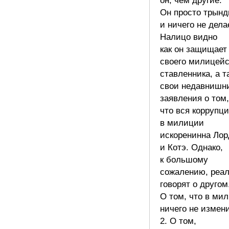
он, чем другие.
Он просто трынд
и ничего не дела
Налицо видно
как он защищает
своего милицейс
ставленника, а т
свои недавнишн
заявления о том,
что вся коррупц
в милиции
искоренинна Ло
и Котэ. Однако,
к большому
сожалению, реа
говорят о другом.
О том, что в ми
ничего не измен
2. О том,