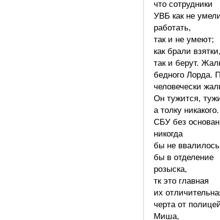
что сотрудники
УВБ как не умел
работать,
так и не умеют;
как брали взятки
так и берут. Жал
бедного Лорда. 
человечески жал
Он тужится, туж
а толку никакого.
СБУ без основа
никогда
бы не ввалилось
бы в отделение
розыска,
тк это главная
их отличительна
черта от полице
Миша,