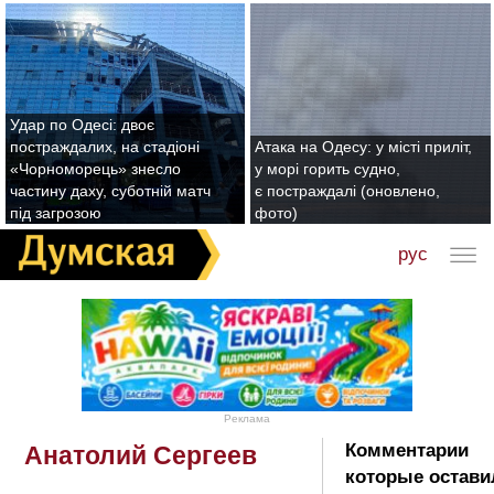
Удар по Одесі: двоє
постраждалих, на стадіоні
Атака на Одесу: у місті приліт,
«Чорноморець» знесло
у морі горить судно,
частину даху, суботній матч
є постраждалі (оновлено,
під загрозою
фото)
рус
Реклама
Комментарии
Анатолий Сергеев
которые остави