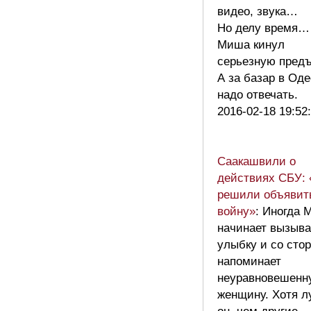
видео, звука…
Но делу время…
Миша кинул
серьезную предъ
А за базар в Од
надо отвечать.
2016-02-18 19:52
Саакашвили о
действиях СБУ:
решили объявит
войну»
: Иногда
начинает вызыва
улыбку и со сто
напоминает
неуравновешенн
женщину. Хотя 