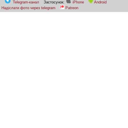
Telegram-канал
Застосунок:
iPhone
Android
Надіслати фото через telegram
Patreon