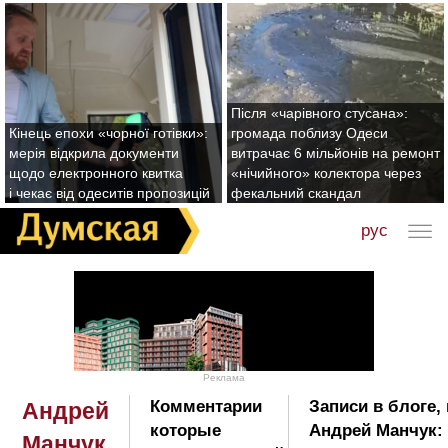
Після «чарівного стусана»:
Кінець епохи «чорної готівки»:
громада поблизу Одеси
мерія відкрила документи
витрачає 6 мільйонів на ремонт
щодо електронного квитка
«нічийного» колектора через
і чекає від одеситів пропозицій
фекальний скандал
рус
Реклама
Комментарии
Записи в блоге,
Андрей
которые
Андрей Манчук:
Манчук