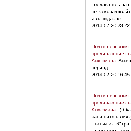
сославшись на св
не заморачивайт
и лапидарнее.
2014-02-20 23:22
Почти сенсация:
проливающие св
Аккермана
: Акке
период
2014-02-20 16:45
Почти сенсация:
проливающие св
Аккермана
: :) О
напишите в личк
статьи из «Стра
грамотные замеч