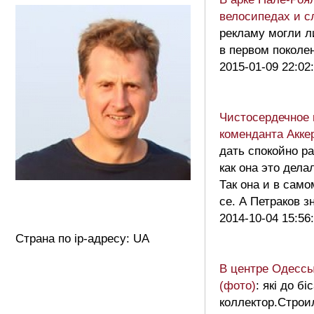
велосипедах и с
рекламу могли 
в первом покол
2015-01-09 22:02
Чистосердечное 
коменданта Акке
дать спокойно р
как она это дела
Так она и в само
се. А Петраков 
2014-10-04 15:56
Страна по ip-адресу: UA
В центре Одессы
(фото)
: які до б
коллектор.Строи