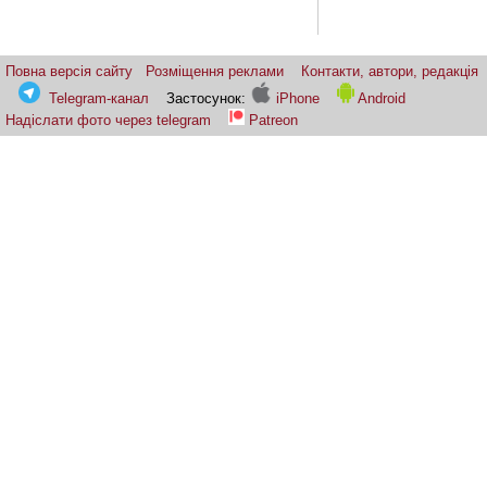
Повна версія сайту
Розміщення реклами
Контакти, автори, редакція
Telegram-канал
Застосунок:
iPhone
Android
Надіслати фото через telegram
Patreon