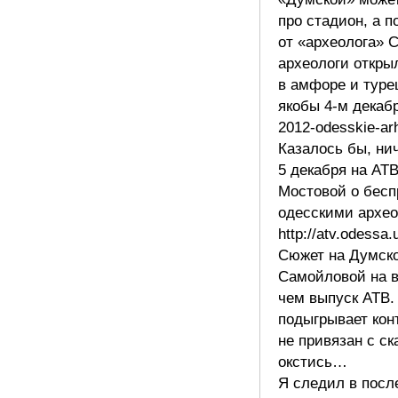
про стадион, а 
от «археолога» 
археологи откры
в амфоре и туре
якобы 4-м декабр
2012-odesskie-arh
Казалось бы, ни
5 декабря на АТ
Мостовой о бесп
одесскими архео
http://atv.odessa
Сюжет на Думско
Самойловой на в
чем выпуск АТВ.
подыгрывает кон
не привязан с с
окстись…
Я следил в посл