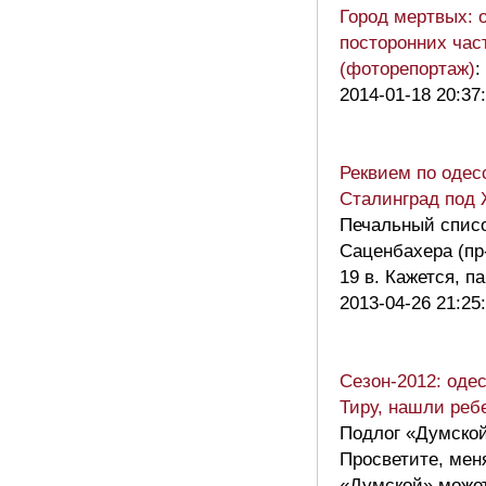
Город мертвых: 
посторонних час
(фоторепортаж)
:
2014-01-18 20:37
Реквием по одес
Сталинград под 
Печальный списо
Саценбахера (пр-
19 в. Кажется, 
2013-04-26 21:25
Сезон-2012: оде
Тиру, нашли реб
Подлог «Думско
Просветите, меня
«Думской» может