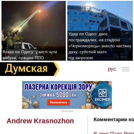
Удар по Одесі: двоє
постраждалих, на стадіоні
«Чорноморець» знесло частину
Атака на Одесу: у місті чути
даху, суботній матч
вибухи, працює ППО
під загрозою
рус
Реклама
Комментарии ко
Andrew Krasnozhon
В арке Пале-Роя