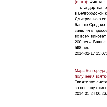
(фото)
: Фишка с
— стандартная о
в Белгородской к
Дмитриенко в си
башню Средних во
заявлял в прессе
во всем виноват,
200 лет». Башне
568 лет.
2014-02-17 15:07
Мэра Белгорода-
получения взятк
Так что же: сист
за попытку отм
2014-01-24 00:26