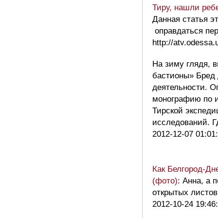
Тиру, нашли реб
Данная статья э
оправдаться пе
http://atv.odessa
На зиму глядя, 
бастионы» Бред 
деятельности. О
монографию по и
Тирской экспеди
исследований. 
2012-12-07 01:01
Как Белгород-Дн
(фото)
: Анна, а
открытых листов
2012-10-24 19:46