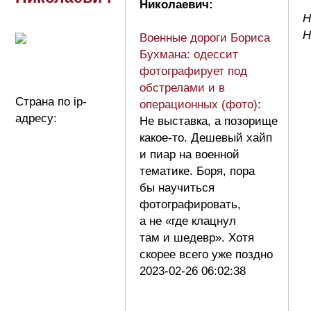
Николаевич:
Н
Н
Военные дороги Бориса
Бухмана: одессит
фотографирует под
обстрелами и в
Страна по ip-
операционных (фото)
:
адресу:
Не выставка, а позорище
какое-то. Дешевый хайп
и пиар на военной
тематике. Боря, пора
бы научиться
фотографировать,
а не «где клацнул
там и шедевр». Хотя
скорее всего уже поздно
2023-02-26 06:02:38