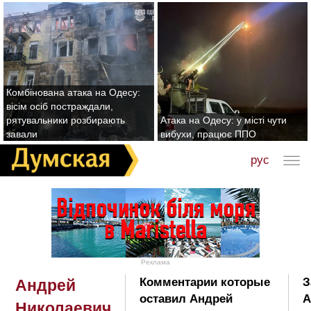
Комбінована атака на Одесу:
вісім осіб постраждали,
рятувальники розбирають
Атака на Одесу: у місті чути
завали
вибухи, працює ППО
рус
Реклама
Комментарии которые
З
Андрей
оставил Андрей
А
Николаевич