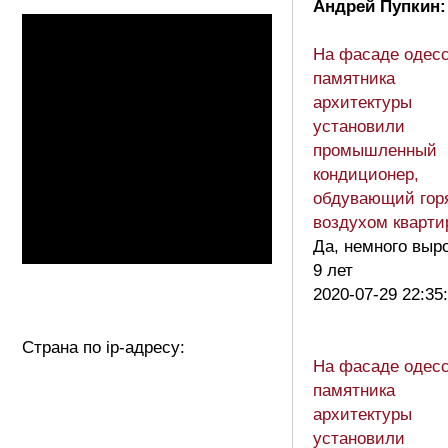
Андрей Пупкин:
На фасаде одесс
памятника
архитектуры
установили
промышленный
кондиционер,
обдувающий гор
воздухом кварт
Да, немного выр
9 лет
2020-07-29 22:35
Страна по ip-адресу:
На фасаде одесс
памятника
архитектуры
установили