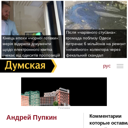
Після «чарівного стусана»:
Кінець епохи «чорної готівки»:
громада поблизу Одеси
мерія відкрила документи
витрачає 6 мільйонів на ремонт
щодо електронного квитка
«нічийного» колектора через
і чекає від одеситів пропозицій
фекальний скандал
рус
Реклама
Комментарии
Андрей Пупкин
которые остави