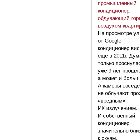
промышленный
кондиционер,
обдувающий гор
воздухом кварт
На просмотре ул
от Google
кондиционер вис
ещё в 2011г. Дум
только проснула
уже 9 лет прошл
а может и больш
А камеры соседе
не облучают про
«вредным»
ИК излучением.
И собственный
кондиционер
значительно бли
к окнам.