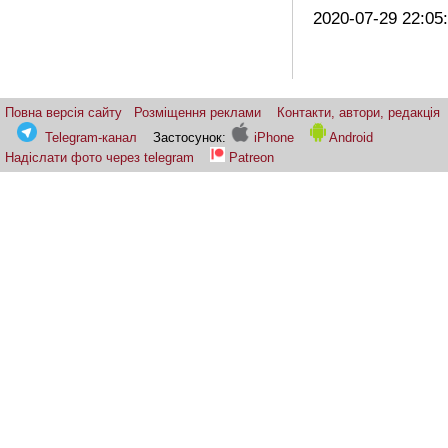
2020-07-29 22:05
Повна версія сайту
Розміщення реклами
Контакти, автори, редакція
Telegram-канал
Застосунок:
iPhone
Android
Надіслати фото через telegram
Patreon