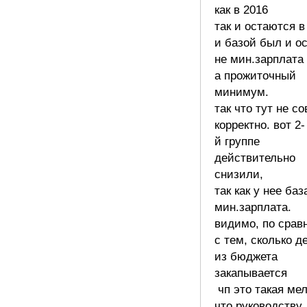
как в 2016
так и остаются в
и базой был и о
не мин.зарплата
а прожиточный
минимум.
так что тут не с
корректно. вот 2-
й группе
действительно
снизили,
так как у нее баз
мин.зарплата.
видимо, по срав
с тем, сколько д
из бюджета
закапывается
чп это такая ме
что руководству