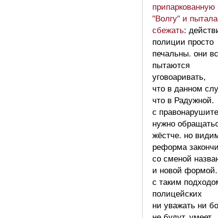
припаркованную
"Волгу" и пытал
сбежать
: действ
полиции просто
печальны. они в
пытаются
уговоаривать,
что в данном слу
что в Радужной.
с правонарушит
нужно обращать
жёстче. но види
реформа законч
со сменой назва
и новой формой.
с таким подходо
полицейских
ни уважать ни б
не будут. умеет