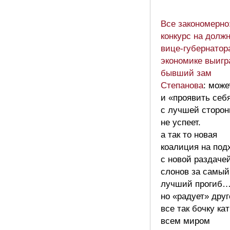
Все закономерно
конкурс на долж
вице-губернатор
экономике выигр
бывший зам
Степанова
: може
и «проявить себ
с лучшей сторо
не успеет.
а так то новая
коалиция на под
с новой раздаче
слонов за самый
лучший прогиб
но «радует» друг
все так бочку ка
всем миром