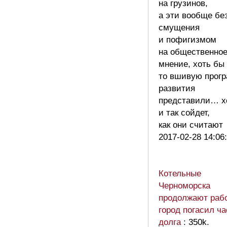
на грузинов,
а эти вообще бе
смущения
и пофигизмом
на общественно
мнение, хоть бы
то вшивую прог
развития
представили… х
и так сойдет,
как они считаю
2017-02-28 14:06
Котельные
Черноморска
продолжают рабо
город погасил ча
долга
: 350k.