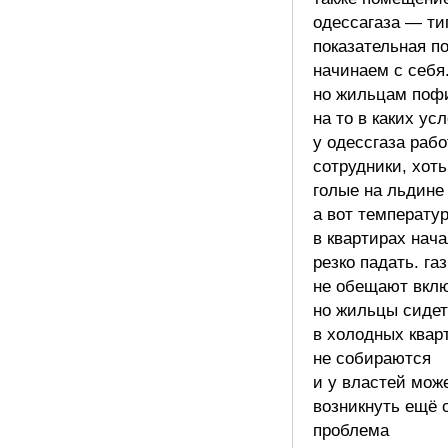
одессагаза — ти
показательная по
начинаем с себя
но жильцам поф
на то в каких ус
у одессгаза раб
сотрудники, хоть
голые на льдине 
а вот температу
в квартирах нач
резко падать. га
не обещают вклю
но жильцы сидет
в холодных квар
не собираются
и у властей мож
возникнуть ещё 
проблема