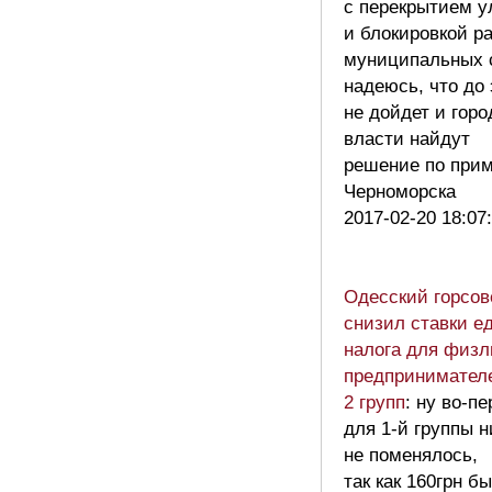
с перекрытием у
и блокировкой р
муниципальных 
надеюсь, что до 
не дойдет и горо
власти найдут
решение по при
Черноморска
2017-02-20 18:07
Одесский горсов
снизил ставки е
налога для физл
предпринимателе
2 групп
: ну во-п
для 1-й группы н
не поменялось,
так как 160грн б