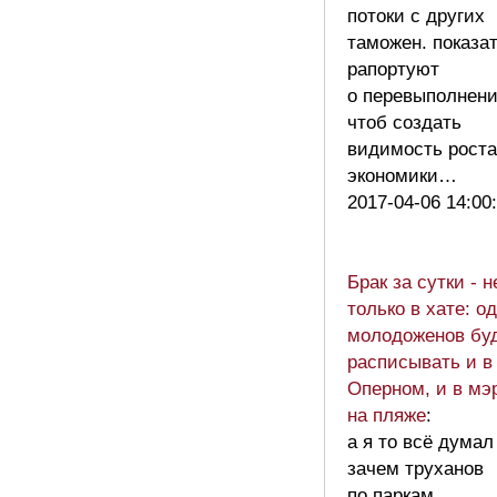
потоки с других
таможен. показа
рапортуют
о перевыполнени
чтоб создать
видимость роста
экономики…
2017-04-06 14:00
Брак за сутки - н
только в хате: о
молодоженов бу
расписывать и в
Оперном, и в мэ
на пляже
:
а я то всё дума
зачем труханов
по паркам