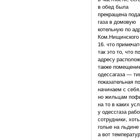
в обед была
прекращена пода
газа в домовую
котельную по ад
Ком.Нищинского
16. что примечат
так это то, что п
адресу располож
также помещени
одессагаза — ти
показательная по
начинаем с себя
но жильцам поф
на то в каких ус
у одессгаза раб
сотрудники, хоть
голые на льдине 
а вот температу