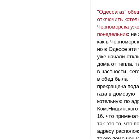
"Одессагаз" обе
отключить котел
Черноморска уже
понедельник
: не
как в Черноморск
но в Одессе эти
уже начали откл
дома от тепла. т
в частности, сег
в обед была
прекращена пода
газа в домовую
котельную по ад
Ком.Нищинского
16. что примечат
так это то, что п
адресу располож
также помещени