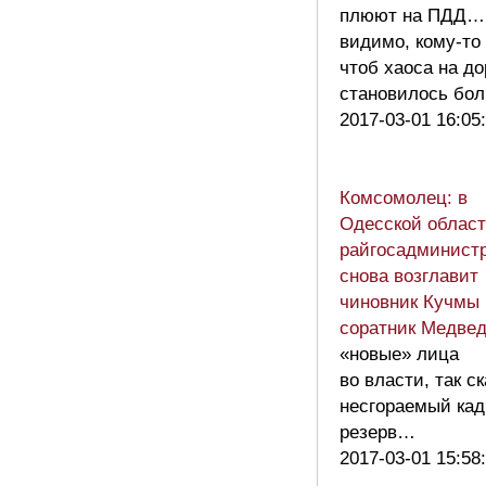
плюют на ПДД…
видимо, кому-то 
чтоб хаоса на до
становилось б
2017-03-01 16:05
Комсомолец: в
Одесской облас
райгосадминист
снова возглавит
чиновник Кучмы 
соратник Медвед
«новые» лица
во власти, так с
несгораемый ка
резерв…
2017-03-01 15:58