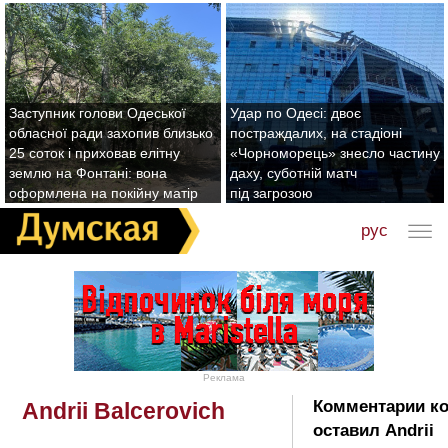
Заступник голови Одеської
Удар по Одесі: двоє
обласної ради захопив близько
постраждалих, на стадіоні
25 соток і приховав елітну
«Чорноморець» знесло частину
землю на Фонтані: вона
даху, суботній матч
оформлена на покійну матір
під загрозою
рус
Реклама
Комментарии к
Andrii Balcerovich
оставил Andrii