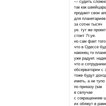
— судить сложно
так как швейцар
продают свои ап
для планетариев
за сотни тысяч
уе. тут же проек
стоит 7т.уе.
но сам факт того
что в Одессе бу
наконец то план
уже радует. наде
что и сотрудники
обсерватории с 
тоже будут дохо
иметь, а не тупо
по приказу (как
в свлучае
с сокращением ш
их обяжут в рам