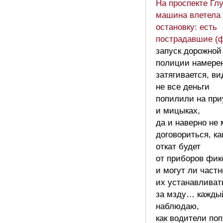
На проспекте Гл
машина влетела 
остановку: есть
пострадавшие (ф
запуск дорожной
полиции намере
затягивается, в
не все деньги
попилили на при
и мицыках,
да и наверно не 
договориться, ка
откат будет
от приборов фик
и могут ли частн
их устанавливат
за мзду… кажды
наблюдаю,
как водители по