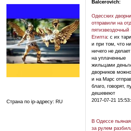
Balcerovich:
Одесских дворни
отправили на от
пятизвездочный 
Египта
: с их та
и при том, что н
ничего не делает
на уплаченные
жильцами деньги
дворников можн
и на Марс отпра
благо, говорят, п
дешевеют
2017-07-21 15:53
Страна по ip-адресу: RU
В Одессе пьяная
за рулем разбил