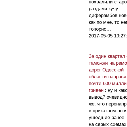
похвалили старо
раздали кучу
диферамбов но
как по мне, то н
топорно…
2017-05-05 19:27
За один квартал 
таможни на ремо
дорог Одесской
области направя
почти 600 милли
гривен
: ну и как
вывод? очевидн
же, что перенап
в приказном пор
ушедшие ранее
на серых схемах