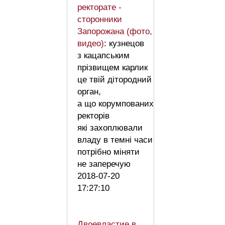
ректорате -
сторонники
Запорожана (фото,
видео)
: кузнецов
з кацапським
прізвищем карлик
це твій дітородний
орган,
а що корумпованих
ректорів
які захоплювали
владу в темні часи
потрібно міняти
не заперечую
2018-07-20
17:27:10
Двоевластие в