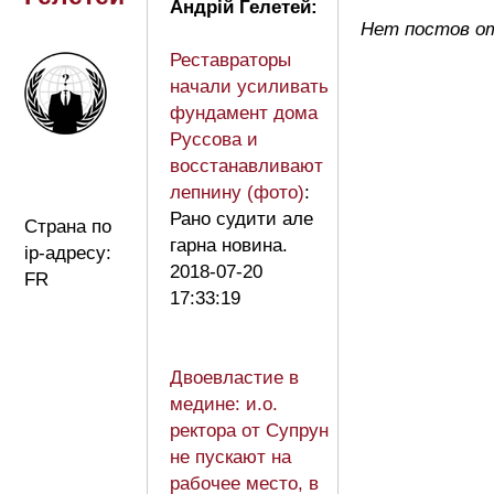
Андрій Гелетей:
Нет постов от
Реставраторы
начали усиливать
фундамент дома
Руссова и
восстанавливают
лепнину (фото)
:
Рано судити але
Страна по
гарна новина.
ip-адресу:
2018-07-20
FR
17:33:19
Двоевластие в
медине: и.о.
ректора от Супрун
не пускают на
рабочее место, в