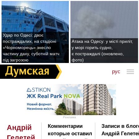
Удар по Одесі: двоє
постраждалих, на стадіоні
Атака на Одесу: у місті приліт,
«Чорноморець» знесло
у морі горить судно,
частину даху, суботній матч
є постраждалі (оновлено,
під загрозою
фото)
рус
Реклама
Комментарии
Записи в блог
Андрій
которые оставил
Андрій Гелете
Гелетей