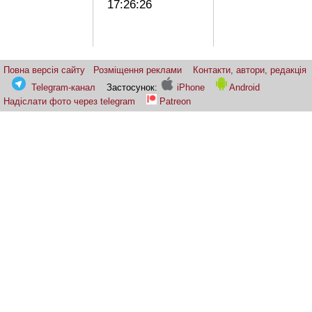
17:26:26
Повна версія сайту
Розміщення реклами
Контакти, автори, редакція
Telegram-канал
Застосунок:
iPhone
Android
Надіслати фото через telegram
Patreon