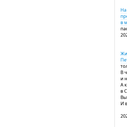
На
пр
в 
па
20
Жи
Пе
то
В 
и 
А 
в 
Вы
И 
20