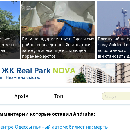
ї
изько
Били по підприємству: в Одеському
Покинутий на о
у землю
районі внаслідок російської атаки
чому Golden Le
ена
загинула жінка, ще вісім людей
до останнього і
поранено (фото)
він становить 
Архів
Топ
мментарии которые оставил Andruha:
центре Одессы пьяный автомобилист насмерть