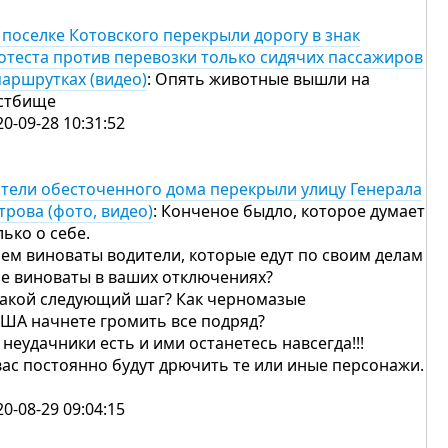
 поселке Котовского перекрыли дорогу в знак
отеста против перевозки только сидячих пассажиров
маршрутках (видео)
: Опять животные вышли на
стбище
20-09-28 10:31:52
тели обесточенного дома перекрыли улицу Генерала
трова (фото, видео)
: Конченое быдло, которое думает
лько о себе.
чем виноваты водители, которые едут по своим делам
не виноваты в ваших отключениях?
какой следующий шаг? Как черномазые
США начнете громить все подряд?
 неудачники есть и ими останетесь навсегда!!!
вас постоянно будут дрючить те или иные персонажи.
20-08-29 09:04:15