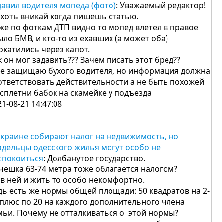
давил водителя мопеда (фото)
: Уважаемый редактор!
 хоть вникай когда пишешь статью.
же по фоткам ДТП видно то мопед влетел в правое
ыло БМВ, и кто-то из ехавших (а может оба)
окатились через капот.
к он мог задавить??? Зачем писать этот бред??
не защищаю бухого водителя, но информация должна
ответствовать действительности а не быть похожей
 сплетни бабок на скамейке у подъезда
21-08-21 14:47:08
Украине собирают налог на недвижимость, но
адельцы одесского жилья могут особо не
спокоиться
: Долбанутое государство.
 чешка 63-74 метра тоже облагается налогом?
 в ней и жить то особо некомфортно.
дь есть же нормы общей площади: 50 квадратов на 2-
 плюс по 20 на каждого дополнительного члена
мьи. Почему не отталкиваться о этой нормы?