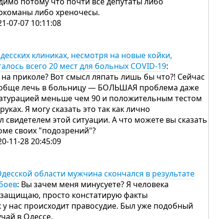
димо потому что почти все депутаты либо
ркоманы либо хреночесы.
21-07-07 10:11:08
одесских клиниках, несмотря на новые койки,
талось всего 20 мест для больных COVID-19
:
 на приколе? Вот смысл ляпать лишь бы что?! Сейчас
обще лечь в больницу — БОЛЬШАЯ проблема даже
сатурацией меньше чем 90 и положительным тестом
 руках. Я могу сказать это так как лично
л свидетелем этой ситуации. А что можете вы сказать
оме своих "подозрений"?
20-11-28 20:45:09
Одесской области мужчина скончался в результате
боев
: Вы зачем меня минусуете? Я человека
 защищаю, просто констатирую факты
к у нас происходит правосудие. Был уже подобный
учай в Одессе.