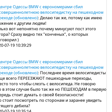
центре Одессы BMW с еврономерами сбил
совершеннолетнюю велосипедистку на пешеходном
реходе (обновлено)
: Делаю так же, потому как имею
ажение к другим людям!
лько вот непонятно почему минусуют пост этого
тора? Сразу видно тех "конченых", о которых
 говорил )
20-07-19 10:39:29
центре Одессы BMW с еврономерами сбил
совершеннолетнюю велосипедистку на пешеходном
реходе (обновлено)
: Последнее время велосипедисты
ще всего ПЕРЕЕЗЖАЮТ пешеходные переходы,
есто того чтобы слезть с велосипеда. Не говорю
о в этом случае было так же но ПЕШЕХОДАМ в первую
ередь стоит думать о своей безопасности!
о стоит посмотреть по сторонам и заранее увидеть
тящего дебила?
20-07-19 10:35:14