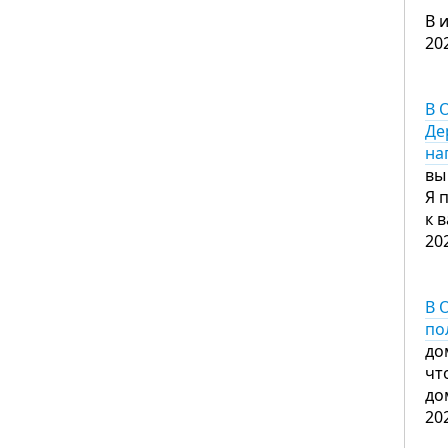
В 
20
В 
Де
на
вы
Я 
к 
20
В 
по
до
чт
до
20