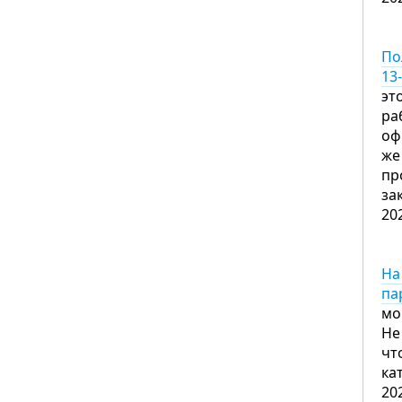
По
13
эт
ра
оф
же
пр
за
20
На
па
мо
Не
чт
ка
20