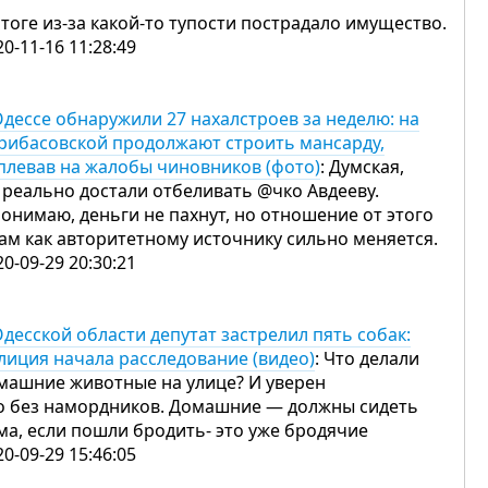
итоге из-за какой-то тупости пострадало имущество.
20-11-16 11:28:49
Одессе обнаружили 27 нахалстроев за неделю: на
рибасовской продолжают строить мансарду,
плевав на жалобы чиновников (фото)
: Думская,
 реально достали отбеливать @чко Авдееву.
понимаю, деньги не пахнут, но отношение от этого
вам как авторитетному источнику сильно меняется.
20-09-29 20:30:21
Одесской области депутат застрелил пять собак:
лиция начала расследование (видео)
: Что делали
машние животные на улице? И уверен
о без намордников. Домашние — должны сидеть
ма, если пошли бродить- это уже бродячие
20-09-29 15:46:05