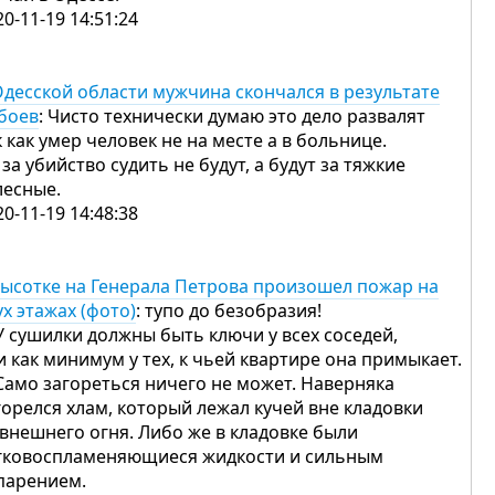
20-11-19 14:51:24
Одесской области мужчина скончался в результате
боев
: Чисто технически думаю это дело развалят
к как умер человек не на месте а в больнице.
е за убийство судить не будут, а будут за тяжкие
лесные.
20-11-19 14:48:38
высотке на Генерала Петрова произошел пожар на
ух этажах (фото)
: тупо до безобразия!
 У сушилки должны быть ключи у всех соседей,
и как минимум у тех, к чьей квартире она примыкает.
 Само загореться ничего не может. Наверняка
горелся хлам, который лежал кучей вне кладовки
 внешнего огня. Либо же в кладовке были
гковоспламеняющиеся жидкости и сильным
парением.