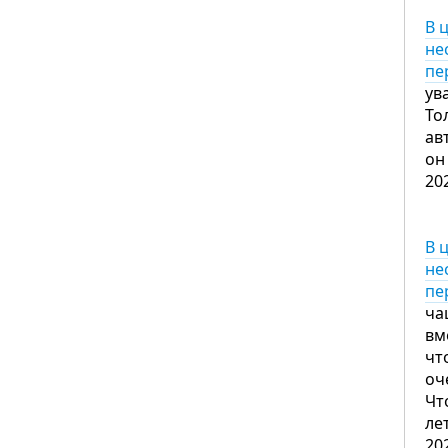
В 
не
пе
ув
То
ав
он
20
В 
не
пе
ча
вм
чт
оч
Чт
ле
20