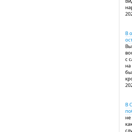
Ви
на
20
В 
ос
Вы
во
с 
на
бы
кр
20
В 
по
не
ка
сл