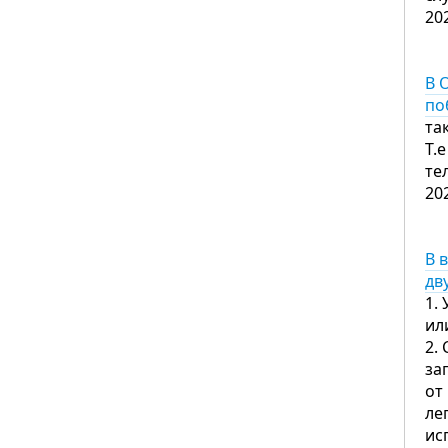
20
В 
по
та
Т.
те
20
В 
дв
1.
ил
2.
за
от
ле
ис