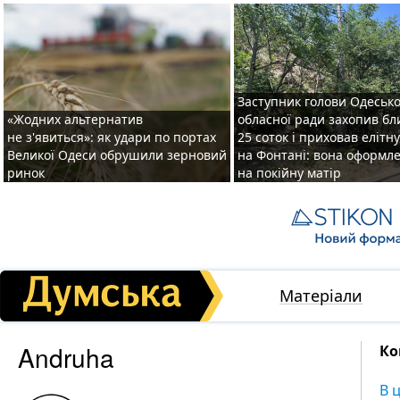
Заступник голови Одесько
«Жодних альтернатив
обласної ради захопив бл
не з'явиться»: як удари по портах
25 соток і приховав елітн
Великої Одеси обрушили зерновий
на Фонтані: вона оформл
ринок
на покійну матір
Матеріали
Andruha
Ко
В 