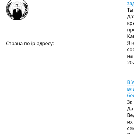
за
Ты
Да
кр
пр
Ка
Я 
Страна по ip-адресу:
со
на
20
В 
вл
бе
3к
Да
Ве
их
се