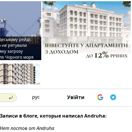
деському рейді:
o не рятували
 яку загрозу
для Чорного моря
рус
Увійти
Записи в блоге, которые написал Andruha:
Нет постов от Andruha