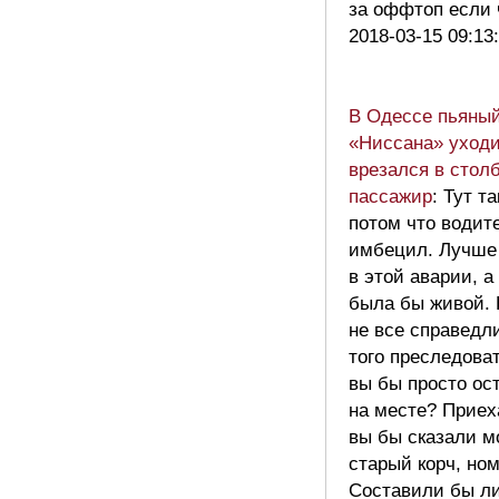
за оффтоп если
2018-03-15 09:13
В Одессе пьяный
«Ниссана» уходи
врезался в столб
пассажир
: Тут т
потом что водит
имбецил. Лучше 
в этой аварии, 
была бы живой. 
не все справедли
того преследова
вы бы просто ос
на месте? Приех
вы бы сказали м
старый корч, но
Составили бы ли