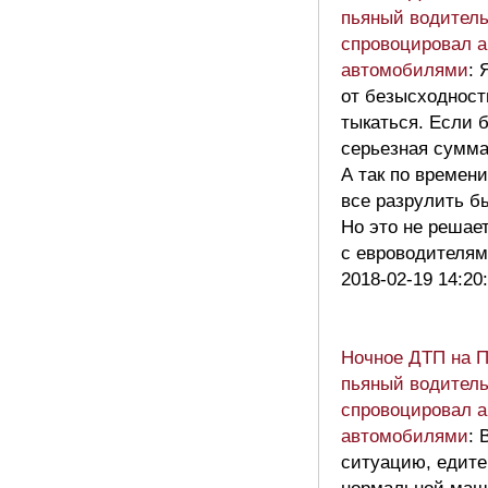
пьяный водител
спровоцировал а
автомобилями
: 
от безысходност
тыкаться. Если 
серьезная сумма
А так по времен
все разрулить б
Но это не решае
с евроводителя
2018-02-19 14:20
Ночное ДТП на 
пьяный водител
спровоцировал а
автомобилями
: 
ситуацию, едите