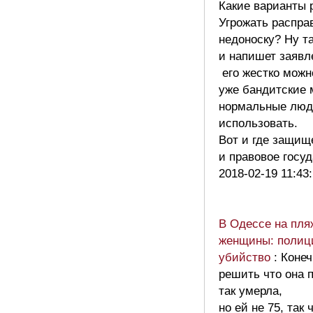
Какие варианты
Угрожать распра
недоноску? Ну та
и напишет заявл
его жестко можно
уже бандитские 
нормальные люди
использовать.
Вот и где защищ
и правовое госу
2018-02-19 11:43
В Одессе на пля
женщины: полиц
убийство
: Конеч
решить что она 
так умерла,
но ей не 75, так 