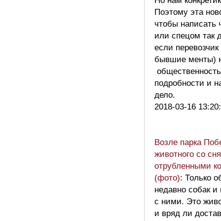
Но нам конкретик
Поэтому эта нов
чтобы написать ч
или спецом так 
если перевозчик 
бывшие менты) н
общественность
подробности и н
дело.
2018-03-16 13:20
Возле парка Поб
животного со сн
отрубленными к
(фото)
: Только 
недавно собак и
с ними. Это жив
и вряд ли доста