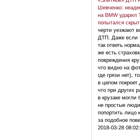
«Элитное» ДТП н
Шевченко: неаде
на BMW ударил T
попытался скрыт
черти уезжают в
ДТП. Даже если 
так ответь норма
же есть страховк
повреждения кру
что видно на фот
где грязи нет), т
в целом покроет
что при других 
в крузаке могли 
не простые люди
попортить лицо 
за подобное по
2018-03-28 08:02