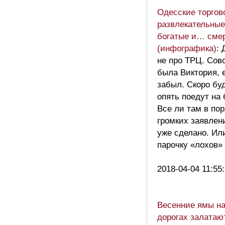
Одесские торгов
развлекательные
богатые и… сме
(инфографика)
:
не про ТРЦ. Сов
была Виктория, е
забыл. Скоро буд
опять поедут на 
Все ли там в по
громких заявлен
уже сделано. Ил
парочку «лохов»
2018-04-04 11:55
Весенние ямы на
дорогах залатают