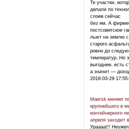
Те участки, кото
делали по техно
слоев сейчас
без ям. А фирме
постсоветское га
льют на землю с
старого асфальт
ровно до следую
температур. Но э
выгоднее, есть с
а значит — дох
2018-03-29 17:55
Maersk меняет п
крупнейшего в м
контейнерного пе
апреля заходит
Ураааа!!! Неужел