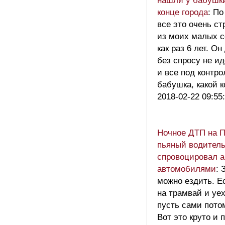
нашли у бабушки
конце города
: По
все это очень с
из моих малых с
как раз 6 лет. О
без спросу не ид
и все под контро
бабушка, какой 
2018-02-22 09:55
Ночное ДТП на 
пьяный водител
спровоцировал а
автомобилями
: 
можно ездить. Е
на трамвай и уех
пусть сами пото
Вот это круто и 