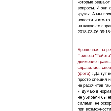
которые решают
вопросы. И они к
кругах. А мы пр
новости и кто-то
на какую-то спр
2018-03-06 09:18
Брошенная на ре
Привоза "Тойота
движение трамв
справились сво
(фото)
: Да тут 
просто спешил и
не рассчитав га
Я думаю в норма
не убирали бы е
силами, не оско
при возможности