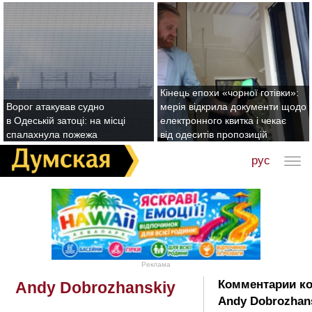
Кінець епохи «чорної готівки»:
Ворог атакував судно
мерія відкрила документи щодо
в Одеській затоці: на місці
електронного квитка і чекає
спалахнула пожежа
від одеситів пропозицій
рус
Реклама
Комментарии ко
Andy Dobrozhanskiy
Andy Dobrozhans