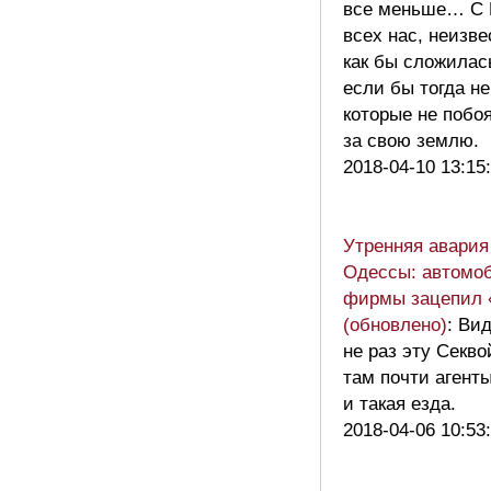
все меньше… С 
всех нас, неизве
как бы сложилас
если бы тогда н
которые не побо
за свою землю.
2018-04-10 13:15
Утренняя авария
Одессы: автомо
фирмы зацепил 
(обновлено)
: Ви
не раз эту Секв
там почти агент
и такая езда.
2018-04-06 10:53