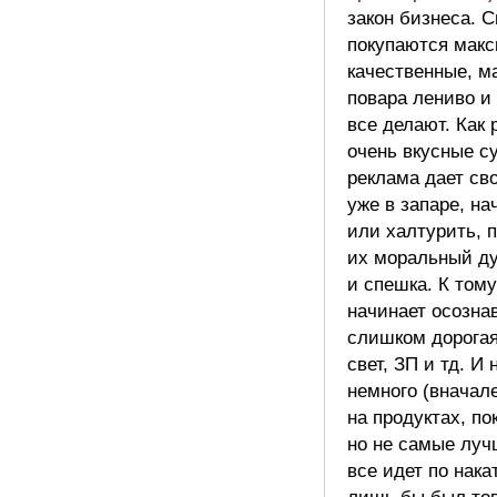
закон бизнеса. 
покупаются мак
качественные, ма
повара лениво и
все делают. Как
очень вкусные с
реклама дает св
уже в запаре, н
или халтурить, 
их моральный ду
и спешка. К тому
начинает осознав
слишком дорогая
свет, ЗП и тд. И
немного (вначал
на продуктах, по
но не самые лу
все идет по нака