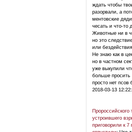
ждать чтобы тво
разорвали, а по
ментовские дяди
чесать и что-то 
Животные ни в ч
но это следстви
или бездействи
Не знаю как в ц
но в частном сек
уже выкупили что
больше просить 
просто нет псов
2018-03-13 12:22
Пророссийского 
устроившего взр
приговорили к 7 