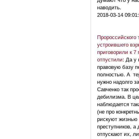
думают что у на
наводить.
2018-03-14 09:01
Пророссийского 
устроившего взр
приговорили к 7 
отпустили
: Да у
правовую базу п
полностью. А те
нужно надолго за
Савченко так про
дебилизма. В це
наблюдается так
(не про конкретн
рискуют жизнью 
преступников, а 
отпускают их, л