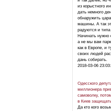
и так далее, но 
из корыстного и
дать немного ден
обнаружить цара
машины. А так э
радуются и типа
Начинать нужно 
а не мы вам пар
как в Европе, и 
своих людей ра
дань собирать.
2018-03-06 23:03
Одесского депут
миллионера при
самоволку, потом
в Киев защищать
Да кто кого возь