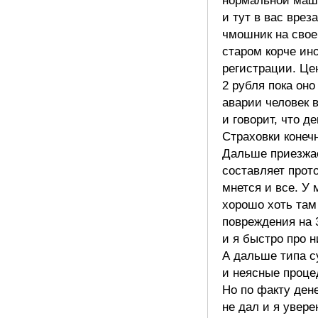
нормальной маш
и тут в вас врез
чмошник на сво
старом корче ин
регистрации. Це
2 рубля пока оно
аварии человек 
и говорит, что де
Страховки конечн
Дальше приезжа
составляет прото
мнется и все. У 
хорошо хоть там
повреждения на 
и я быстро про н
А дальше типа с
и неясные проце
Но по факту дене
не дал и я уверен