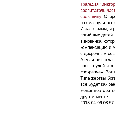
Трагедия "Виктор
воспитатель час
свою вину
: Очер
раз макнули все
И нас с вами, и
погибших детей.
виновника, кото
компенсацию и м
с досрочным ос
А если не согла
пресс судей и зо
«покрепче». Вот 
Типа жертвы бог
все будет как ра
может повторить
другом месте.
2018-04-06 08:57