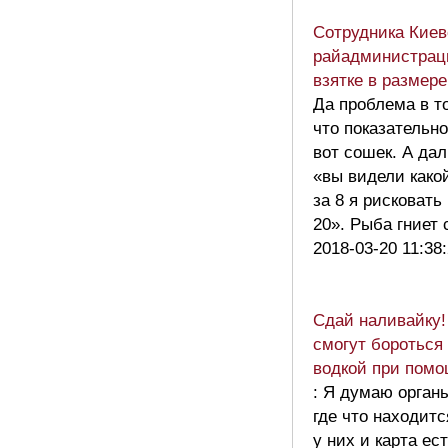
Сотрудника Киев
райадминистрац
взятке в размере
Да проблема в т
что показательно
вот сошек. А да
«вы видели како
за 8 я рисковать
20». Рыба гниет
2018-03-20 11:38
Сдай наливайку
смогут бороться
водкой при пом
: Я думаю орган
где что находитс
у них и карта ест