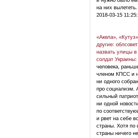
и нужно было ем
на них вылететь
2018-03-15 11:25
«Акела», «Кутуз»
другие: облсовет
назвать улицы в
солдат Украины
:
человека, раньш
членом КПСС и н
ни одного собран
про социализм. 
сильный патриот,
ни одной новост
по соответствую
и рвет на себе 
страны. Хотя по 
страны ничего н