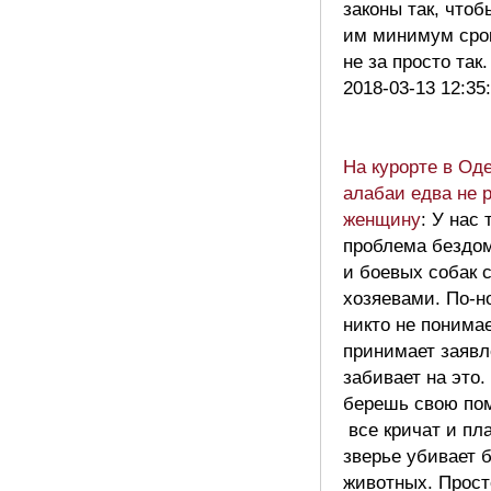
законы так, чтоб
им минимум срок
не за просто так
2018-03-13 12:35
На курорте в Од
алабаи едва не 
женщину
: У нас 
проблема бездо
и боевых собак 
хозяевами. По-
никто не понима
принимает заявл
забивает на это.
берешь свою пом
все кричат и пл
зверье убивает 
животных. Прост