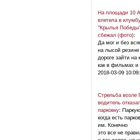
На площади 10 А
влетела в клумб
"Крылья Победы"
сбежал (фото)
:
Да мог и без вся
на лысой резине
дороге зайти на 
как в фильмах и
2018-03-09 10:09
Стрельба возле 
водитель отказа
парковку
: Паркую
когда есть парк
им. Конечно
это все не прав