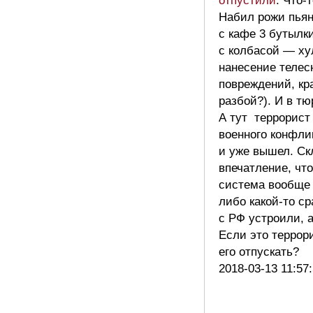
отпустили
: Что-
Набил рожи пьян
с кафе 3 бутылк
с колбасой — ху
нанесение телес
повреждений, кр
разбой?). И в тю
А тут террорист
военного конфли
и уже вышел. Ск
впечатление, что
система вообще 
либо какой-то с
с РФ устроили, а
Если это террори
его отпускать?
2018-03-13 11:57