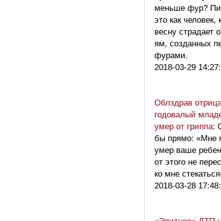
меньше фур? П
это как человек,
весну страдает 
ям, созданных п
фурами.
2018-03-29 14:27
Облздрав отрица
годовалый млад
умер от гриппа
: 
бы прямо: «Мне 
умер ваше ребен
от этого не пере
ко мне стекатьс
2018-03-28 17:48