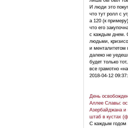
лишь бы был то
И люди это поку
что тут ролл с уг
а 120 (к примеру
что его закупочн
с каждым днем.
людьми, кризис
и менталитетом 
далеко не уедеш
будет только тот,
все грамотно «н
2018-04-12 09:37
День освобожде
Аллее Славы: ос
Азербайджана и
штаб в кустах (
С каждым годом 