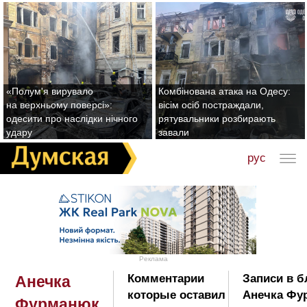
«Полум'я вирувало
Комбінована атака на Одесу:
на верхньому поверсі»:
вісім осіб постраждали,
одесити про наслідки нічного
рятувальники розбирають
удару
завали
рус
Реклама
Комментарии
Записи в б
Анечка
которые оставил
Анечка Фу
Фурманюк