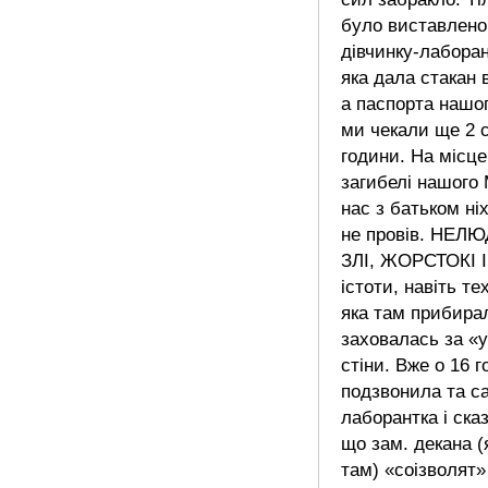
було виставлено
дівчинку-лабора
яка дала стакан 
а паспорта нашо
ми чекали ще 2 
години. На місце
загибелі нашого
нас з батьком ні
не провів. НЕЛЮ
ЗЛІ, ЖОРСТОКІ І
істоти, навіть тех
яка там прибира
заховалась за «
стіни. Вже о 16 г
подзвонила та с
лаборантка і ска
що зам. декана (
там) «соізволят»