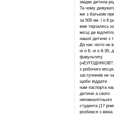
звідки дитина ро
Та чому дивуват
ми з батьком пр
за 500 км. і о 6 р
вже терзались н
місці де відлеті
нашої дитини з т
До нас ніхто не
ні о 8, ні о 8.30, 
факультету
(нЕУГОДНІКОВ?.?
з робочого місця,
заступників не з
щоби віддати
нам паспорта на
дитини а свого
неповнолітнього
студента (17 рокі
розбився з вікна