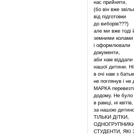
нас прийняти,
(бо він вже звіл
від підготовки
до виборів???)
але ми вже тоді
земними колами 
і оформлювали
документи,
аби нам віддали 
нашої дитини. Ні
в очі нам з бать
не поглянув і не 
МАРКА перевезт
додому. Не було 
в рамці, ні квітів,
за нашою дитин
ТІЛЬКИ ДІТКИ,
ОДНОГРУПНИКИ
СТУДЕНТИ, ЯКІ