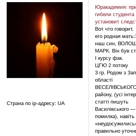
Юракадемия: пр
гибели студента
установит след
Вот что говорит,
его родная мать:
наш син, ВОЛО
МАРК. Він був ст
І курсу фак.
ЦГЮ 2 потоку
3 гр. Родом з Зап
області
ВЕСЕЛІВСЬКОГ
району, (усі інте
статті пишуть
Страна по ip-адресу: UA
Василівського —
помилка), навіть
«неудосужились
правильно уточн