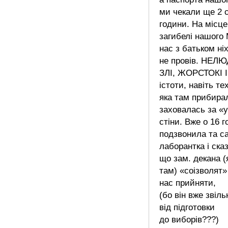
ми чекали ще 2 
години. На місце
загибелі нашого
нас з батьком ні
не провів. НЕЛЮ
ЗЛІ, ЖОРСТОКІ І
істоти, навіть тех
яка там прибира
заховалась за «
стіни. Вже о 16 г
подзвонила та с
лаборантка і ска
що зам. декана (
там) «соізволят»
нас прийняти,
(бо він вже звіл
від підготовки
до виборів???)