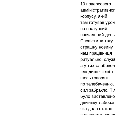
10 поверхового
адміністративног
корпусу, який
там готував урок
на наступний
навчальний день
Сповістила таку
страшну новину
нам працівниця
ритуальної служ
а у тих слабово
«людишек» які т
шось говорять
по телебаченню,
сил забракло. Ті
було виставлено
дівчинку-лабора
яка дала стакан 
а паспорта нашо