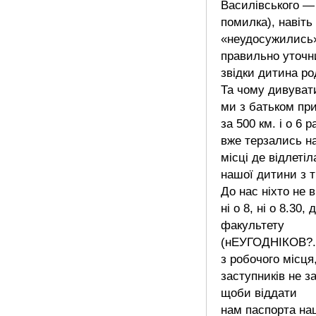
Василівського —
помилка), навіть
«неудосужились
правильно уточн
звідки дитина ро
Та чому дивуват
ми з батьком пр
за 500 км. і о 6 р
вже терзались н
місці де відлеті
нашої дитини з т
До нас ніхто не
ні о 8, ні о 8.30, 
факультету
(нЕУГОДНІКОВ?.?
з робочого місця,
заступників не з
щоби віддати
нам паспорта на