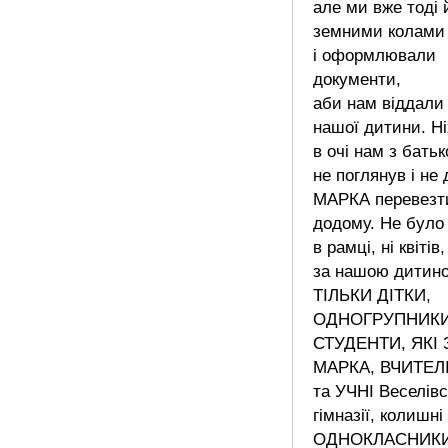
але ми вже тоді
земними колами 
і оформлювали
документи,
аби нам віддали 
нашої дитини. Ні
в очі нам з бать
не поглянув і не 
МАРКА перевезт
додому. Не було 
в рамці, ні квітів,
за нашою дитин
ТІЛЬКИ ДІТКИ,
ОДНОГРУПНИКИ
СТУДЕНТИ, ЯКІ
МАРКА, ВЧИТЕЛ
та УЧНІ Веселівс
гімназії, колишні
ОДНОКЛАСНИК