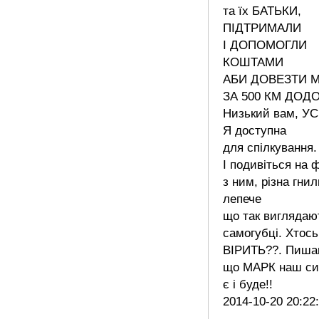
та їх БАТЬКИ,
ПІДТРИМАЛИ
І ДОПОМОГЛИ
КОШТАМИ
АБИ ДОВЕЗТИ 
ЗА 500 КМ ДОД
Низький вам, УСІ
Я доступна
для спілкування.
І подивіться на 
з ним, різна гнил
лепече
що так виглядаю
самогубці. Хтось
ВІРИТЬ??. Пиш
що МАРК наш син
є і буде!!
2014-10-20 20:22