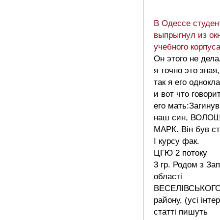
В Одессе студен
выпрыгнул из ок
учебного корпус
Он этого не дела
я точно это зная,
так я его однокл
и вот что говори
его мать:Загинув
наш син, ВОЛО
МАРК. Він був ст
І курсу фак.
ЦГЮ 2 потоку
3 гр. Родом з Зап
області
ВЕСЕЛІВСЬКОГ
району, (усі інте
статті пишуть