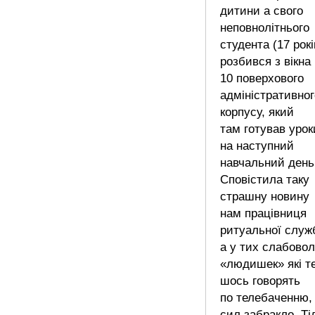
дитини а свого
неповнолітнього
студента (17 рокі
розбився з вікна
10 поверхового
адміністративног
корпусу, який
там готував урок
на наступний
навчальний день
Сповістила таку
страшну новину
нам працівниця
ритуальної служ
а у тих слабово
«людишек» які т
шось говорять
по телебаченню,
сил забракло. Ті