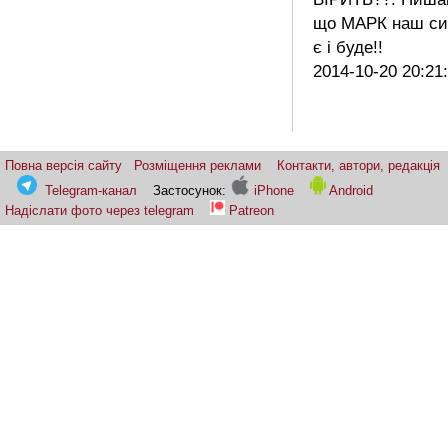
що МАРК наш син
є і буде!!
2014-10-20 20:21
Повна версія сайту
Розміщення реклами
Контакти, автори, редакція
Telegram-канал
Застосунок:
iPhone
Android
Надіслати фото через telegram
Patreon