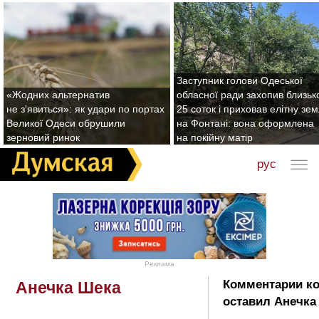
Заступник голови Одеської
«Жодних альтернатив
обласної ради захопив близьк
не з'явиться»: як удари по портах
25 соток і приховав елітну зе
Великої Одеси обрушили
на Фонтані: вона оформлена
зерновий ринок
на покійну матір
рус
Реклама
Комментарии к
Анечка Шека
оставил Анечка