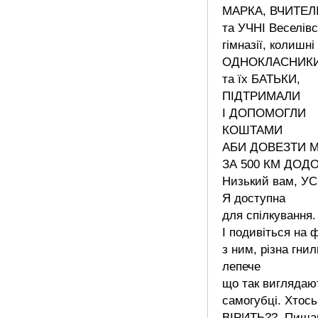
МАРКА, ВЧИТЕЛ
та УЧНІ Веселівс
гімназії, колишні
ОДНОКЛАСНИК
та їх БАТЬКИ,
ПІДТРИМАЛИ
І ДОПОМОГЛИ
КОШТАМИ
АБИ ДОВЕЗТИ 
ЗА 500 КМ ДОД
Низький вам, УСІ
Я доступна
для спілкування.
І подивіться на 
з ним, різна гнил
лепече
що так виглядаю
самогубці. Хтось
ВІРИТЬ??. Пиш