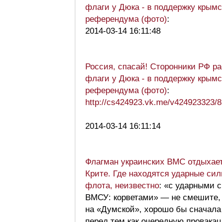
флаги у Дюка - в поддержку крымс
референдума (фото)
:
2014-03-14 16:11:48
Россия, спасай! Сторонники РФ р
флаги у Дюка - в поддержку крымс
референдума (фото)
:
http://cs424923.vk.me/v424923323
2014-03-14 16:11:14
Флагман украинских ВМС отдыхает
Крите. Где находятся ударные си
флота, неизвестно
: «с ударными 
ВМСУ: корветами» — не смешите,
на «Думской», хорошо бы сначала
перед тем как очередную провака