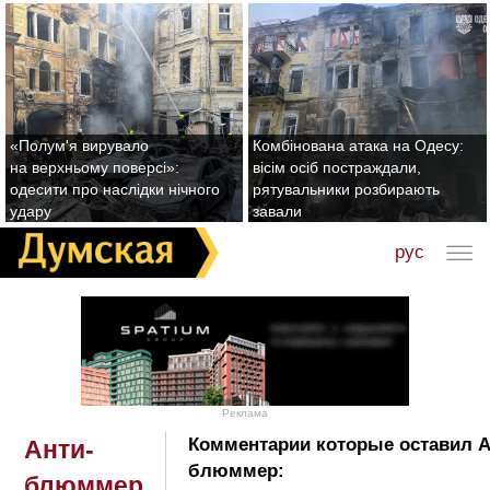
«Полум'я вирувало
Комбінована атака на Одесу:
на верхньому поверсі»:
вісім осіб постраждали,
одесити про наслідки нічного
рятувальники розбирають
удару
завали
рус
Реклама
Комментарии которые оставил А
Анти-
блюммер:
блюммер