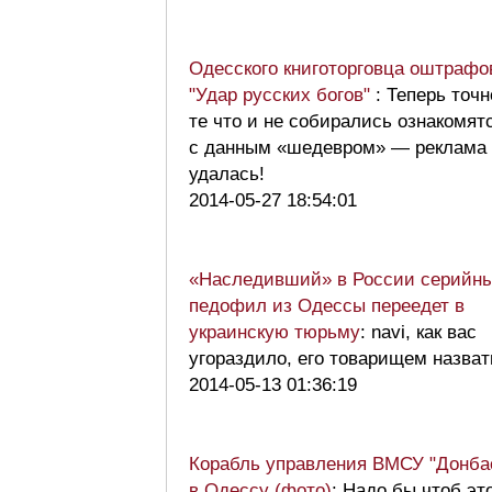
Одесского книготорговца оштрафо
"Удар русских богов"
: Теперь точн
те что и не собирались ознакомят
с данным «шедевром» — реклама
удалась!
2014-05-27 18:54:01
«Наследивший» в России серийн
педофил из Одессы переедет в
украинскую тюрьму
: navi, как вас
угораздило, его товарищем назват
2014-05-13 01:36:19
Корабль управления ВМСУ "Донба
в Одессу (фото)
: Надо бы чтоб эт