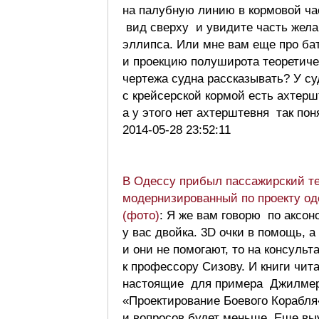
на палубную линию в кормовой ча
вид сверху и увидите часть жела
эллипса. Или мне вам еще про ба
и проекцию полуширота теоретиче
чертежа судна рассказывать? У су
с крейсерской кормой есть ахтерш
а у этого нет ахтерштевня так по
2014-05-28 23:52:11
В Одессу прибыл пассажирский т
модернизированный по проекту од
(фото)
: Я же вам говорю по аксон
у вас двойка. 3D oчки в помощь, а
и они не помогают, то на консуль
к профессору Сизову. И книги чит
настоящие для примера Джилме
«Проектирование Боевого Корабля«
и вопросов будет меньше. Еще вы