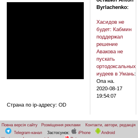
Byrlachenko:
Хасидов не
будет: Кабмин
поддержал
решение
Авакова не
пускать
ортодоксальных
иудеев в Умань
:
Опа на.
2020-08-17
19:54:07
Страна по ip-адресу: OD
Повна версія сайту
Розміщення реклами
Контакти, автори, редакція
Telegram-канал
Застосунок:
iPhone
Android