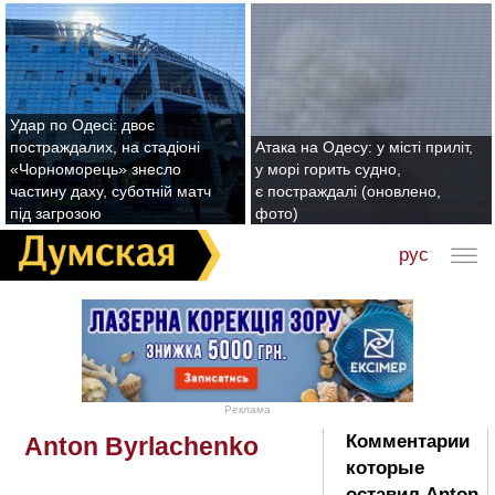
Удар по Одесі: двоє
постраждалих, на стадіоні
Атака на Одесу: у місті приліт,
«Чорноморець» знесло
у морі горить судно,
частину даху, суботній матч
є постраждалі (оновлено,
під загрозою
фото)
рус
Реклама
Комментарии
Anton Byrlachenko
которые
оставил Anton