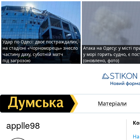
Удар по Одесі: двоє постраждалих,
на стадіоні «Чорноморець» знесло
Атака на Одесу: у місті пр
частину даху, суботній матч
у морі горить судно, є по
під загрозою
(оновлено, фото)
Матеріали
applle98
Ко
На