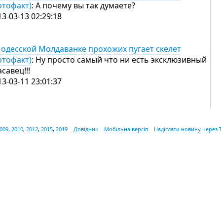
отофакт)
: А почему вы так думаете?
13-03-13 02:29:18
 одесской Молдаванке прохожих пугает скелет
отофакт)
: Ну просто самый что ни есть эксклюзивный
савец!!!
13-03-11 23:01:37
009, 2010
,
2012
,
2015
,
2019
Довідник
Мобільна версія
Надіслати новину через 