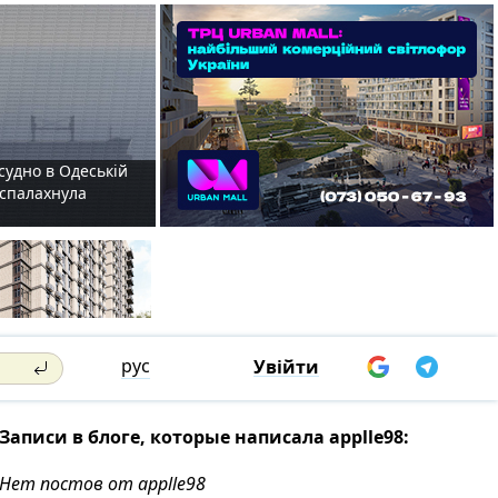
судно в Одеській
і спалахнула
рус
Увійти
Записи в блоге, которые написала applle98:
Нет постов от applle98