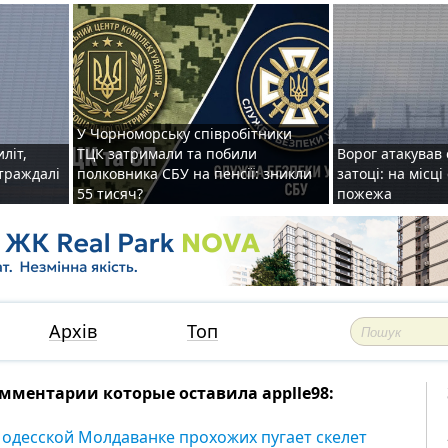
У Чорноморську співробітники
иліт,
ТЦК затримали та побили
Ворог атакував 
страждалі
полковника СБУ на пенсії: зникли
затоці: на місц
55 тисяч?
пожежа
Архів
Топ
мментарии которые оставила applle98:
 одесской Молдаванке прохожих пугает скелет