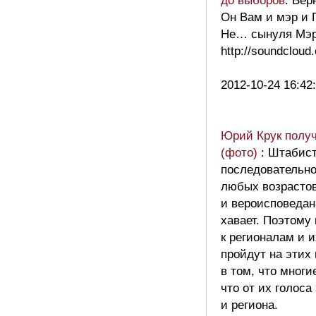
до выборов
: Вер
Он Вам и мэр и Г
Не… сынуля Мэр 
http://soundclou
2012-10-24 16:42
Юрий Крук получ
(фото)
: Штабис
последовательно
любых возрастов
и вероисповедани
хавает. Поэтому
к регионалам и и
пройдут на этих 
в том, что многи
что от их голоса
и региона.