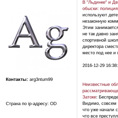
В "Льдинке" и Д
обыски: полиция
используют дете
незаконную комм
Этим занимается
не так давно зан
спортивной школ
директора смест
место под нее и 
2016-12-29 16:38
Контакты:
arg3ntum99
Неизвестные обл
рассматривающег
Затоке
: Беспреде
Видимо, совсем 
Страна по ip-адресу: OD
что уже начали 
что все преступл