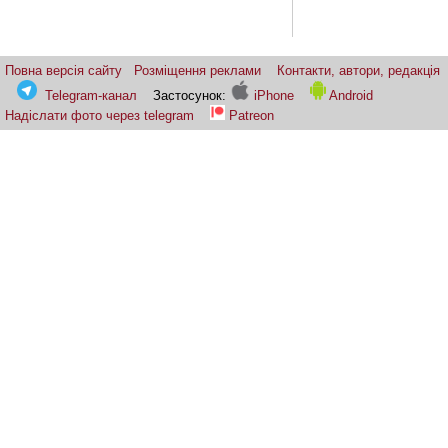
Повна версія сайту
Розміщення реклами
Контакти, автори, редакція
Telegram-канал
Застосунок:
iPhone
Android
Надіслати фото через telegram
Patreon