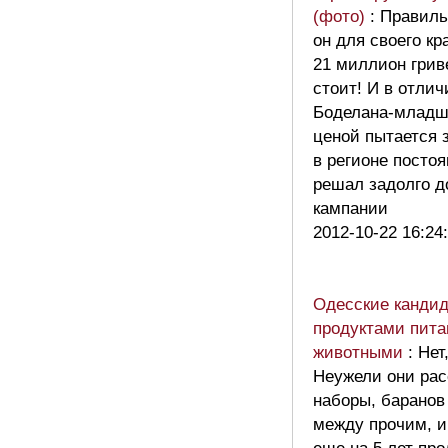
(фото)
: Правил
он для своего к
21 миллион грив
стоит! И в отлич
Боделана-младше
ценой пытается з
в регионе посто
решал задолго д
кампании
2012-10-22 16:24
Одесские кандид
продуктами пита
животными
: Нет
Неужели они рас
наборы, баранов
между прочим, и