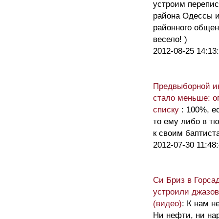
устроим перепис
района Одессы 
районного общени
весело! )
2012-08-25 14:13
Предвыборной ин
стало меньше: о
списку
: 100%, е
то ему либо в т
к своим баптис
2012-07-30 11:48
Си Бриз в Горса
устроили джазов
(видео)
: К нам н
Ни нефти, ни на