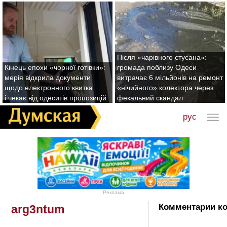
Після «чарівного стусана»:
Кінець епохи «чорної готівки»:
громада поблизу Одеси
мерія відкрила документи
витрачає 6 мільйонів на ремонт
щодо електронного квитка
«нічийного» колектора через
і чекає від одеситів пропозицій
фекальний скандал
рус
Реклама
Комментарии ко
arg3ntum