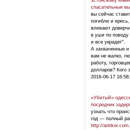
эстонскому инве
спасательные вы
вы сейчас стави
погибли и ересь
вливают доверч
в уши по поводу
и все украдет".
А захваченные и
вам не жалко, л
работу, торговце
долларов? Кого
2016-06-17 16:58
«Убитый» одесск
посредник заде
узнать что прои
год — полный ра
http://antikor.co