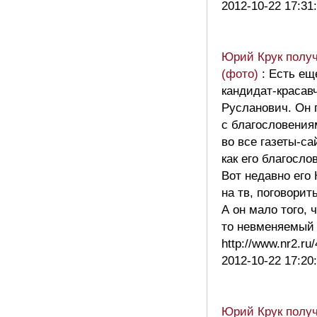
2012-10-22 17:31
Юрий Крук получ
(фото)
: Есть ещ
кандидат-красав
Русланович. Он 
с благословения
во все газеты-са
как его благосл
Вот недавно его 
на тв, поговорит
А он мало того, 
то невменяемый
http://www.nr2.r
2012-10-22 17:20
Юрий Крук получ