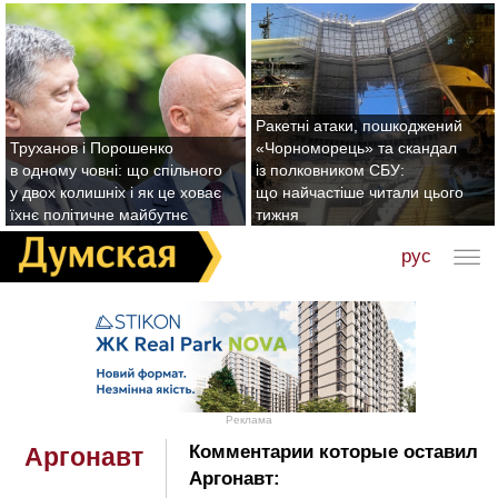
Ракетні атаки, пошкоджений
Труханов і Порошенко
«Чорноморець» та скандал
в одному човні: що спільного
із полковником СБУ:
у двох колишніх і як це ховає
що найчастіше читали цього
їхнє політичне майбутнє
тижня
рус
Реклама
Комментарии которые оставил
Аргонавт
Аргонавт: