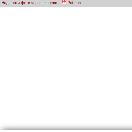
Надіслати фото через telegram
Patreon