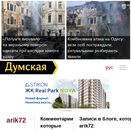
«Полум'я вирувало
Комбінована атака на Одесу:
на верхньому поверсі»:
вісім осіб постраждали,
одесити про наслідки нічного
рятувальники розбирають
удару
завали
рус
Реклама
Комментарии
Записи в блоге, кот
arik72
которые
arik72: