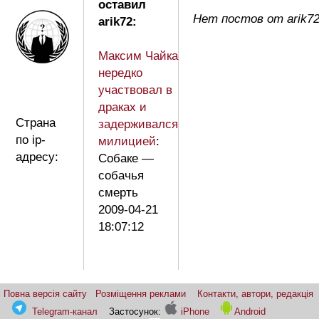
оставил
Нет постов от arik7
arik72:
Максим Чайка
нередко
участвовал в
драках и
Страна
задерживался
по ip-
милицией
:
адресу:
Собаке —
собачья
смерть
2009-04-21
18:07:12
Повна версія сайту
Розміщення реклами
Контакти, автори, редакція
Telegram-канал
Застосунок:
iPhone
Android