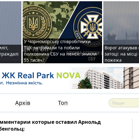
У Чорноморську співробітники
иліт,
ТЦК затримали та побили
Ворог атакував 
страждалі
полковника СБУ на пенсії: зникли
затоці: на місц
55 тисяч?
пожежа
Архів
Топ
мментарии которые оставил Арнольд
бенгольц: