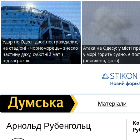
Удар по Одесі: двоє постраждалих,
на стадіоні «Чорноморець» знесло
Атака на Одесу: у місті пр
частину даху, суботній матч
у морі горить судно, є по
під загрозою
(оновлено, фото)
Матеріали
Арнольд Рубенгольц
Ко
Ру