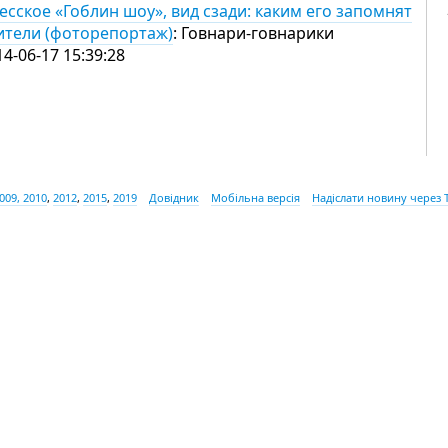
есское «Гоблин шоу», вид сзади: каким его запомнят
ители (фоторепортаж)
: Говнари-говнарики
14-06-17 15:39:28
009, 2010
,
2012
,
2015
,
2019
Довідник
Мобільна версія
Надіслати новину через 