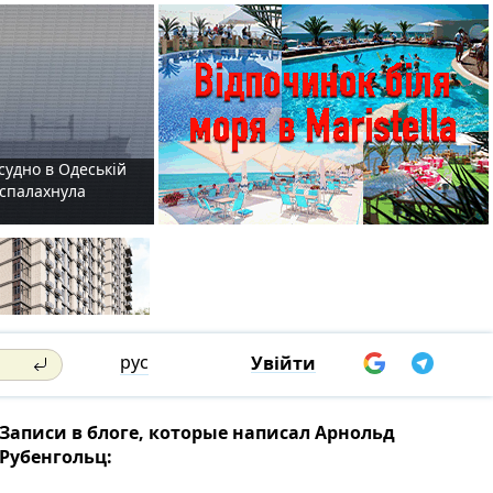
судно в Одеській
і спалахнула
рус
Увійти
Записи в блоге, которые написал Арнольд
Рубенгольц: