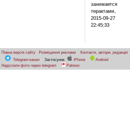
занимается
терактами,
2015-09-27
22:45:33
Повна версія сайту
Розміщення реклами
Контакти, автори, редакція
Telegram-канал
Застосунок:
iPhone
Android
Надіслати фото через telegram
Patreon