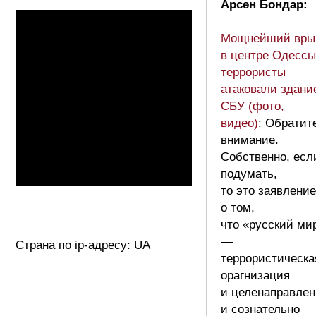
Арсен Бондар:
Мощнейший вры
в центре Одессы
террористы
атаковали здани
СБУ (фото,
видео)
: Обратит
внимание.
Собственно, есл
подумать,
то это заявление
о том,
что «русский ми
—
Страна по ip-адресу: UA
террористическа
орагнизация
и целенаправлен
и сознательно