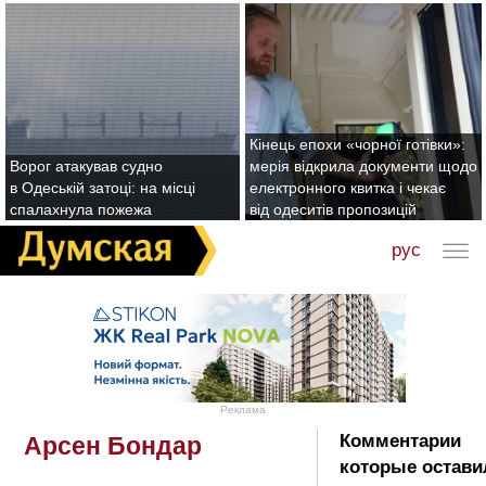
Кінець епохи «чорної готівки»:
Ворог атакував судно
мерія відкрила документи щодо
в Одеській затоці: на місці
електронного квитка і чекає
спалахнула пожежа
від одеситів пропозицій
рус
Реклама
Комментарии
Арсен Бондар
которые остави