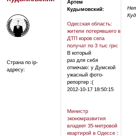
Артем
Не
Кудымовский:
Куд
Одесская область:
жители потерявшего в
ДТП коров села
получат по 3 тыс грн
:
В который
раз для себя
Страна по ip-
отмечаю: у Думской
адресу:
ужасный фото-
репортер :(
2012-10-17 18:50:15
Министр
экономразвития
владеет 35-метровой
квартирой в Одессе
: