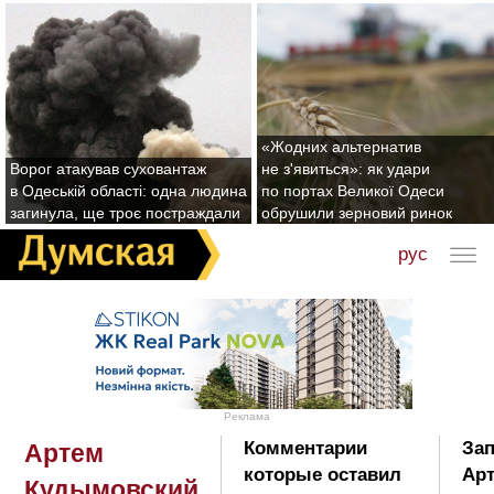
«Жодних альтернатив
Ворог атакував суховантаж
не з'явиться»: як удари
в Одеській області: одна людина
по портах Великої Одеси
загинула, ще троє постраждали
обрушили зерновий ринок
рус
Реклама
Комментарии
Зап
Артем
которые оставил
Ар
Кудымовский