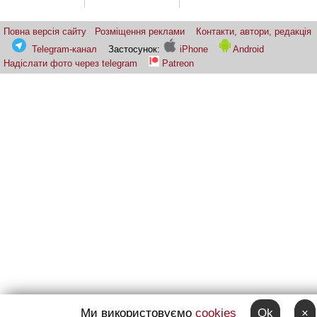
Повна версія сайту
Розміщення реклами
Контакти, автори, редакція
Telegram-канал
Застосунок:
iPhone
Android
Надіслати фото через telegram
Patreon
Ми використовуємо
cookies
Ok
×