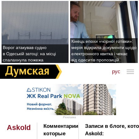
Кінець епохи «чорної готівки»:
Ворог атакував судно
мерія відкрила документи щодо
в Одеській затоці: на місці
електронного квитка і чекає
спалахнула пожежа
від одеситів пропозицій
рус
Реклама
Комментарии
Записи в блоге, кот
Askold
которые
Askold: