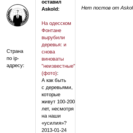
оставил
Нет постов от Askol
Askold:
На одесском
Фонтане
вырубили
деревья: и
Страна
снова
по ip-
виноваты
адресу:
"неизвестные"
(фото)
:
А как быть
с деревьями,
которые
живут 100-200
лет, несмотря
на наши
«усилия»?
2013-01-24