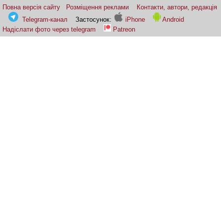
Повна версія сайту
Розміщення реклами
Контакти, автори, редакція
Telegram-канал
Застосунок:
iPhone
Android
Надіслати фото через telegram
Patreon