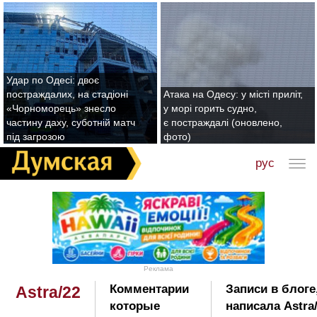
Удар по Одесі: двоє
постраждалих, на стадіоні
Атака на Одесу: у місті приліт,
«Чорноморець» знесло
у морі горить судно,
частину даху, суботній матч
є постраждалі (оновлено,
під загрозою
фото)
рус
Реклама
Комментарии
Записи в блоге
Astra/22
которые
написала Astra/