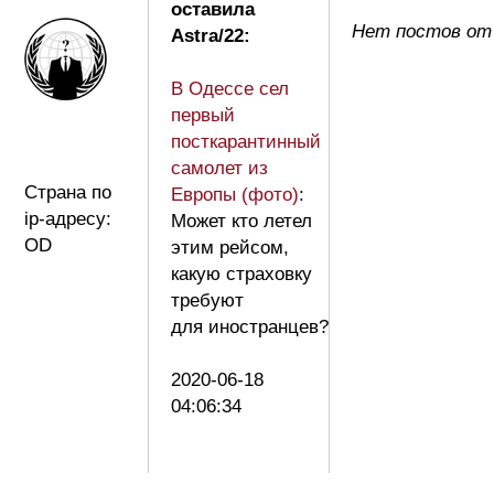
оставила
Нет постов от 
Astra/22:
В Одессе сел
первый
посткарантинный
самолет из
Страна по
Европы (фото)
:
ip-адресу:
Может кто летел
OD
этим рейсом,
какую страховку
требуют
для иностранцев?
2020-06-18
04:06:34