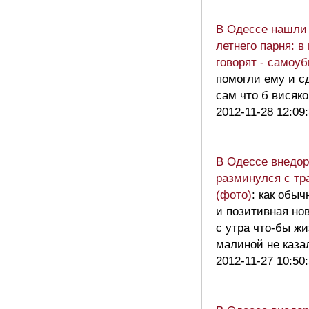
В Одессе нашли 
летнего парня: 
говорят - самоу
помогли ему и с
сам что б висяк
2012-11-28 12:09
В Одессе внедор
разминулся с т
(фото)
: как обы
и позитивная но
с утра что-бы жи
малиной не каз
2012-11-27 10:50