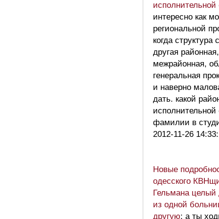
исполнительной
интересно как м
региональной пр
когда структура
другая районная,
межрайонная, об
генеральная про
и наверно малов
дать. какой райо
исполнительной
фамилии в сту
2012-11-26 14:33
Новые подробнос
одесского КВНщи
Гельмана целый 
из одной больни
другую
: а ты хо