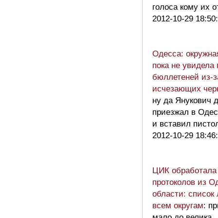
голоса кому их 
2012-10-29 18:50
Одесса: окружна
пока не увидела
бюллетеней из-з
исчезающих че
ну да Янукович 
приезжал в Одес
и вставил писто
2012-10-29 18:46
ЦИК обработала
протоколов из О
области: список
всем округам
: п
мало до велика