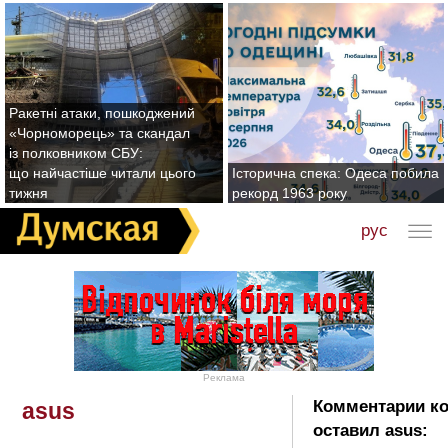
Ракетні атаки, пошкоджений
«Чорноморець» та скандал
із полковником СБУ:
що найчастіше читали цього
Історична спека: Одеса побила
тижня
рекорд 1963 року
рус
Реклама
Комментарии к
asus
оставил asus: