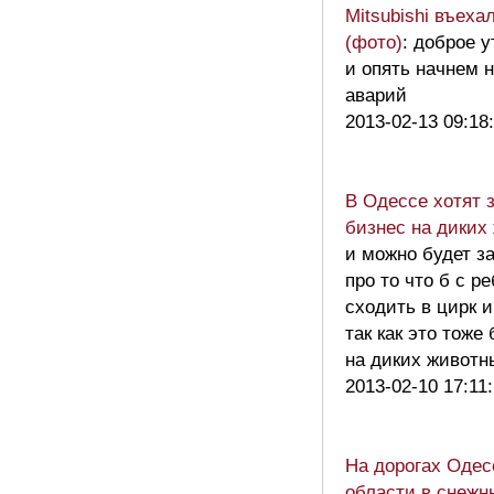
Mitsubishi въеха
(фото)
: доброе 
и опять начнем 
аварий
2013-02-13 09:18
В Одессе хотят 
бизнес на диких
и можно будет з
про то что б с р
сходить в цирк и
так как это тоже
на диких живот
2013-02-10 17:11
На дорогах Одес
области в снежн