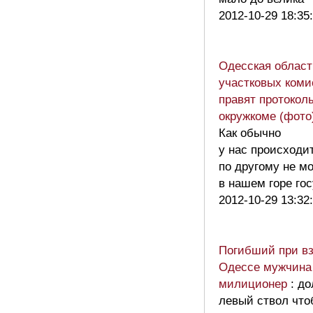
2012-10-29 18:35
Одесская област
участковых коми
правят протокол
окружкоме (фото
Как обычно
у нас происходи
по другому не м
в нашем горе го
2012-10-29 13:32
Погибший при вз
Одессе мужчина
милиционер
: д
левый ствол что