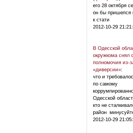
его 28 октября се
он бы пришелся 
к стати
2012-10-29 21:21
В Одесской обла
окружкома снял 
полномочия из-з
«диверсии»
:
что и требовало
по самому
коррумпированн
Одесской облас
кто не сталкивал
район минусуй
2012-10-29 21:05