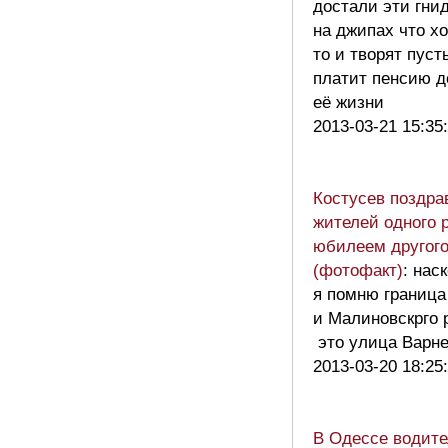
достали эти гни
на джипах что хо
то и творят пуст
платит пенсию д
её жизни
2013-03-21 15:35
Костусев поздра
жителей одного 
юбилеем другог
(фотофакт)
: нас
я помню граница
и Малиновскрго 
это улица Варн
2013-03-20 18:25
В Одессе водите