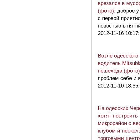
врезался в мусо
(фото)
: доброе 
с первой приятн
новостью в пят
2012-11-16 10:17
Возле одесского
водитель Mitsubi
пешехода (фото)
проблем себе и 
2012-11-10 18:55
На одесских Че
хотят построить
микрорайон с ве
клубом и нескол
торговыми цент