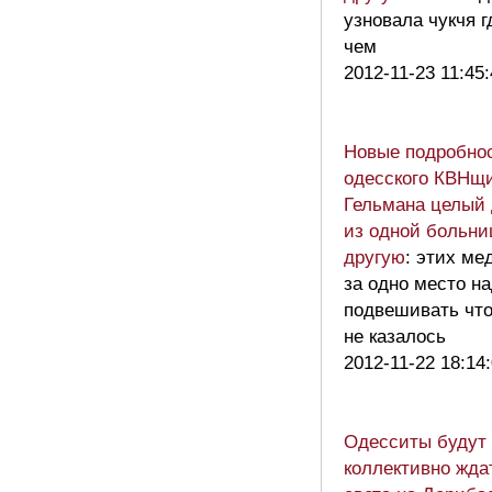
узновала чукчя г
чем
2012-11-23 11:45
Новые подробнос
одесского КВНщи
Гельмана целый 
из одной больни
другую
: этих ме
за одно место н
подвешивать чт
не казалось
2012-11-22 18:14
Одесситы будут
коллективно жда