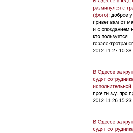
В Одессе внедор
разминулся с т
(фото)
: доброе 
привет вам от м
и с опозданием 
кто пользуется
горэлектротран
2012-11-27 10:38
В Одессе за кру
судят сотрудник
исполнительной
прочти з.у. про 
2012-11-26 15:23
В Одессе за кру
судят сотрудник