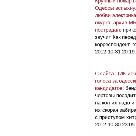
Крупный пожар в
Одессы вспыхнул
любви электрика
окурка: архив М
пострадал
: прик
звучит Как пере
корреспондент, г
2012-10-31 20:19
С сайта ЦИК ис
голоса за одесск
кандидатов
: бен
чертовы посадит
на кол их надо и
их скорая забир
с приступом хи
2012-10-30 23:05