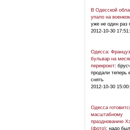
В Одесской обла
упало на военко
уже не один раз 
2012-10-30 17:51
Одесса: Францу
бульвар на меся
перекроют
: брус
продали теперь 
снять
2012-10-30 15:00
Одесса готовитс
масштабному
празднованию Х
(фото)
: надо бы