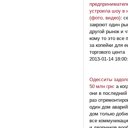
предпринимател
устроила шоу в 
(фото, видео)
: с
закроют один ры
другой рынок и 
кому то это все
за копейки для 
торгового цента
2013-01-14 18:00
Одесситы задол
50 млн грн
: а ког
они в последний
раз отремонтиро
один дом авари
дом только доби
все коммуникац
и дворников воо