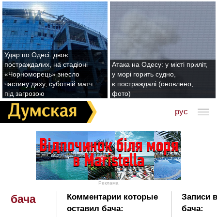
Удар по Одесі: двоє
постраждалих, на стадіоні
Атака на Одесу: у місті приліт,
«Чорноморець» знесло
у морі горить судно,
частину даху, суботній матч
є постраждалі (оновлено,
під загрозою
фото)
рус
Реклама
Комментарии которые
Записи в
бача
оставил бача:
бача: