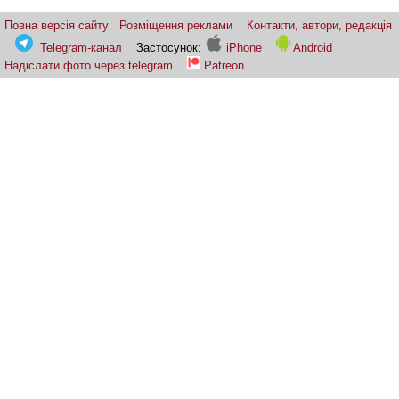
Повна версія сайту
Розміщення реклами
Контакти, автори, редакція
Telegram-канал
Застосунок:
iPhone
Android
Надіслати фото через telegram
Patreon