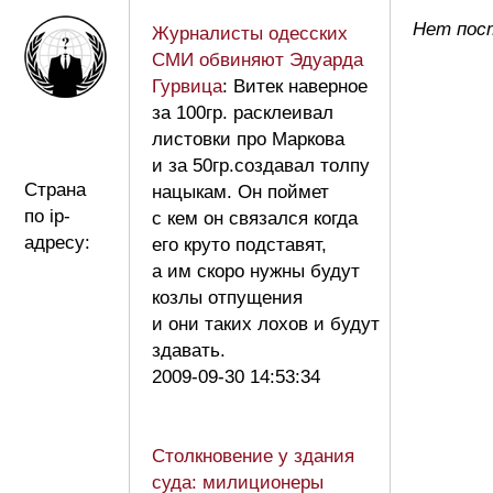
Нет пос
Журналисты одесских
СМИ обвиняют Эдуарда
Гурвица
: Витек наверное
за 100гр. расклеивал
листовки про Маркова
и за 50гр.создавал толпу
Страна
нацыкам. Он поймет
по ip-
с кем он связался когда
адресу:
его круто подставят,
а им скоро нужны будут
козлы отпущения
и они таких лохов и будут
здавать.
2009-09-30 14:53:34
Столкновение у здания
суда: милиционеры