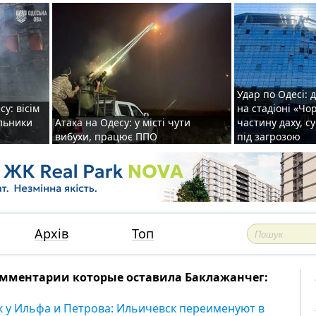
Удар по Одесі: 
у: вісім
на стадіоні «Ч
альники
Атака на Одесу: у місті чути
частину даху, с
вибухи, працює ППО
під загрозою
Архів
Топ
мментарии которые оставила Бaклажанчег:
к у Ильфа и Петрова: Ильичевск переименуют в