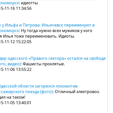
рноморск
: идиотты
15-11-16 11:34:56
к у Ильфа и Петрова: Ильичевск переименуют в
рноморск
: Ну тогда нужно всех мужиков у кого
я Илья тоже переименовать. Идиоты.
15-11-12 15:22:05
дер одесского «Правого сектора» остался на свободе
ото, видео)
: Фашисты проклятые.
15-11-06 13:55:22
Одесской области загорелся локомотив
ссажирского поезда (фото)
: Отличный электровоз.
дил на таком!
15-11-05 13:40:01