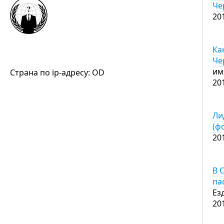
Че
20
Ка
Че
им
Страна по ip-адресу: OD
20
Ли
(ф
20
В 
па
Ез
20