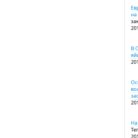
Ев
на
за
20
В 
яй
20
Ос
во
за
20
На
Те
20