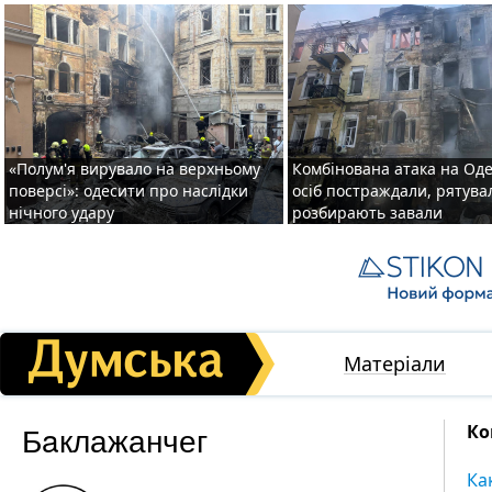
«Полум'я вирувало на верхньому
Комбінована атака на Одес
поверсі»: одесити про наслідки
осіб постраждали, рятув
нічного удару
розбирають завали
Матеріали
Бaклажанчег
Ко
Ка