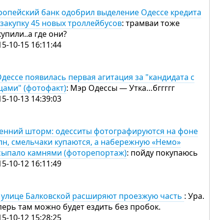
ропейский банк одобрил выделение Одессе кредита
 закупку 45 новых троллейбусов
: трамваи тоже
купили..а где они?
15-10-15 16:11:44
Одессе появилась первая агитация за "кандидата с
цами" (фотофакт)
: Мэр Одессы — Утка…бггггг
15-10-13 14:39:03
енний шторм: одесситы фотографируются на фоне
лн, смельчаки купаются, а набережную «Немо»
сыпало камнями (фоторепортаж)
: пойду покупаюсь
15-10-12 16:11:49
 улице Балковской расширяют проезжую часть
: Ура.
перь там можно будет ездить без пробок.
15-10-12 15:28:25