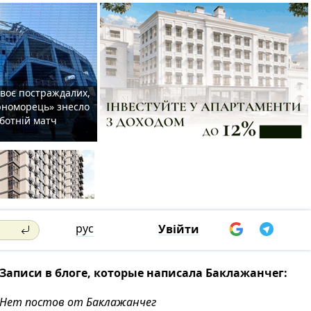
двоє постраждалих,
орноморець» знесло
уботній матч
рус
Увійти
Записи в блоге, которые написала Бaклажанчег:
Нет постов от Бaклажанчег