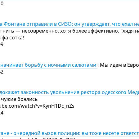
20
 Фонтане отправили в СИЗО: он утверждает, что ехал н
 гнить — несовременно, хотя более эффективно. Глядя н
нфа сотка!
09
 начинает борьбу с ночными салютами
: Мы идем в Евро
42
докажет законность увольнения ректора одесского Медин
ы чужие боялись
tube.com/watch?v=KynH1Dc_nZs
24
ане - очередной вызов полиции: вы тоже несете ответст