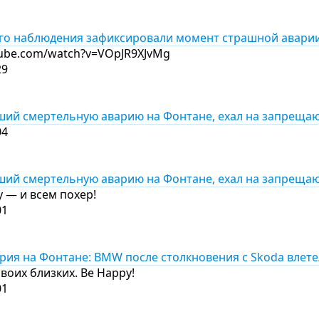
о наблюдения зафиксировали момент страшной аварии 
tube.com/watch?v=VOpJR9XJvMg
29
ший смертельную аварию на Фонтане, ехал на запрещаю
04
ший смертельную аварию на Фонтане, ехал на запрещаю
у — и всем похер!
01
ия на Фонтане: BMW после столкновения с Skoda влетел
своих близких. Be Happy!
01