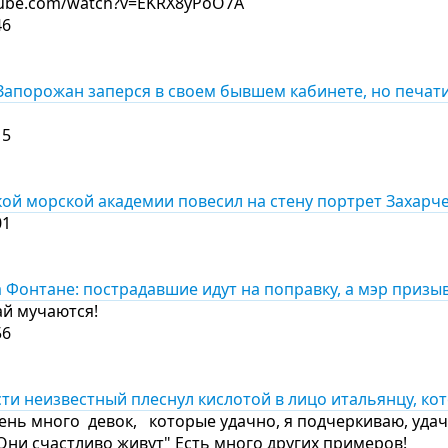
tube.com/watch?v=EKRX8yPoO7A
46
Запорожан заперся в своем бывшем кабинете, но печати
15
кой морской академии повесил на стену портрет Захарч
01
 Фонтане: пострадавшие идут на поправку, а мэр призы
ай мучаются!
56
ти неизвестный плеснул кислотой в лицо итальянцу, ко
чень много девок, которые удачно, я подчеркиваю, уда
ни счастливо живут" Есть много других примеров!