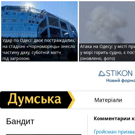
Удар по Одесі: двоє постраждалих,
на стадіоні «Чорноморець» знесло
Атака на Одесу: у місті пр
частину даху, суботній матч
у морі горить судно, є по
під загрозою
(оновлено, фото)
Матеріали
Бандит
Комментарии к
Гройсман призва