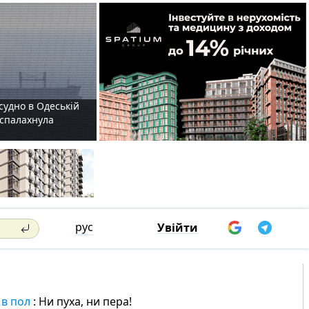
судно в Одеській
і спалахнула
рус
Увійти
 в пол
: Ни пуха, ни пера!