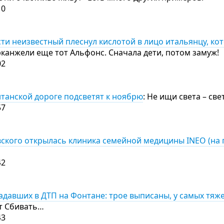
10
ти неизвестный плеснул кислотой в лицо итальянцу, ко
канжели еще тот Альфонс. Сначала дети, потом замуж!
02
танской дороге подсветят к ноябрю
: Не ищи света – с
57
вского открылась клиника семейной медицины INEO (на 
42
адавших в ДТП на Фонтане: трое выписаны, у самых тяж
т Сбивать…
43