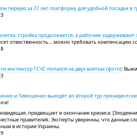
или первую за 27 лет платформу для удобной посадки в 
23
злетка: стройка продолжается, а рабочим задерживают 
есет отвественность… можно требовать компенсацию 
18
ти инспектор ГСЧС попался на двух взятках (фото)
: Выжи
23
енко и Тимошенко выходят во второй тур президентск
нги!
новидящая, предвещает и окончание кризиса: [Злодеяни
 честные правителиk. Эксперты уверенны, что данные сл
мным в истории Украины.
29