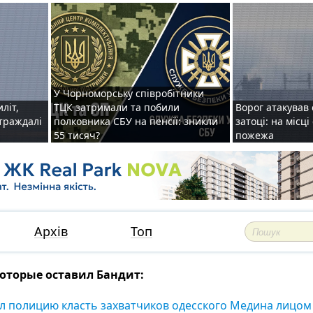
У Чорноморську співробітники
иліт,
ТЦК затримали та побили
Ворог атакував 
страждалі
полковника СБУ на пенсії: зникли
затоці: на місц
55 тисяч?
пожежа
Архів
Топ
оторые оставил Бандит:
л полицию класть захватчиков одесского Медина лицом