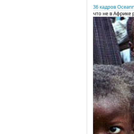
36 кадров Ocean
что не в Африке 