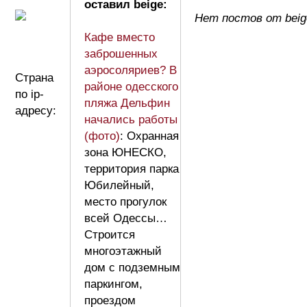
оставил beige:
Нет постов от beig
Кафе вместо
заброшенных
аэросоляриев? В
Страна
районе одесского
по ip-
пляжа Дельфин
адресу:
начались работы
(фото)
: Охранная
зона ЮНЕСКО,
территория парка
Юбилейный,
место прогулок
всей Одессы…
Строится
многоэтажный
дом с подземным
паркингом,
проездом