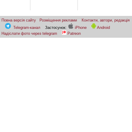
Повна версія сайту
Розміщення реклами
Контакти, автори, редакція
Telegram-канал
Застосунок:
iPhone
Android
Надіслати фото через telegram
Patreon