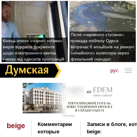
Після «чарівного стусана»:
Кінець епохи «чорної готівки»:
громада поблизу Одеси
мерія відкрила документи
витрачає 6 мільйонів на ремонт
щодо електронного квитка
«нічийного» колектора через
і чекає від одеситів пропозицій
фекальний скандал
рус
Реклама
Комментарии
Записи в блоге, ко
beige
которые
beige: