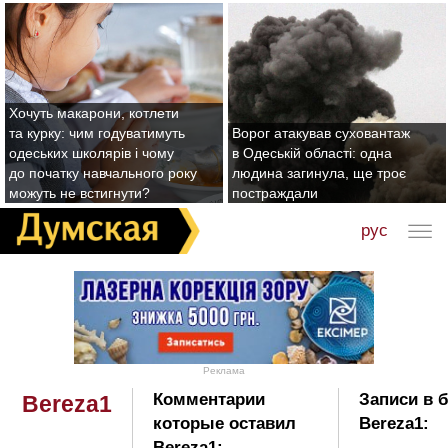
Хочуть макарони, котлети
та курку: чим годуватимуть
Ворог атакував суховантаж
одеських школярів і чому
в Одеській області: одна
до початку навчального року
людина загинула, ще троє
можуть не встигнути?
постраждали
рус
Реклама
Комментарии
Записи в 
Bereza1
которые оставил
Bereza1:
Bereza1: