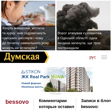
Хочуть макарони, котлети
та курку: чим годуватимуть
Ворог атакував суховантаж
одеських школярів і чому
в Одеській області: одна
до початку навчального року
людина загинула, ще троє
можуть не встигнути?
постраждали
рус
Реклама
Комментарии
Записи в блог
bessovo
которые оставил
bessovo: