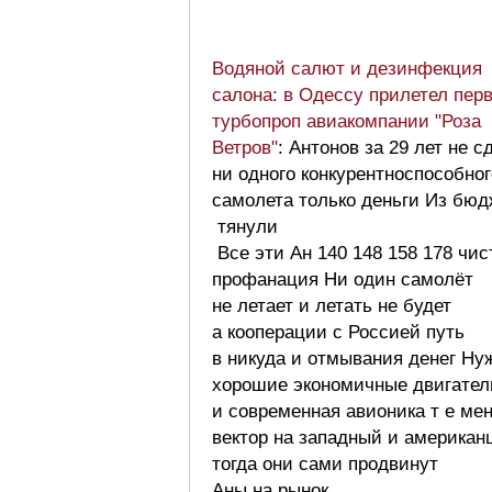
Водяной салют и дезинфекция
салона: в Одессу прилетел пер
турбопроп авиакомпании "Роза
Ветров"
: Антонов за 29 лет не с
ни одного конкурентноспособног
самолета только деньги Из бюд
тянули
Все эти Ан 140 148 158 178 чис
профанация Ни один самолёт
не летает и летать не будет
а кооперации с Россией путь
в никуда и отмывания денег Ну
хорошие экономичные двигател
и современная авионика т е ме
вектор на западный и американ
тогда они сами продвинут
Аны на рынок