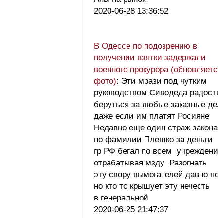
2020-06-28 13:36:52
В Одессе по подозрению в
получении взятки задержали
военного прокурора (обновляетс
фото)
: Эти мрази под чутким
руководством Сиводеда радост
беруться за любые заказные де
даже если им платят Росияне
Недавно еще один страж закона
по фамилии Плешко за деньги
гр РФ бегал по всем учрежден
отрабатывая мзду Разогнать
эту свору вымогателей давно п
но кто то крышует эту нечесть
в генеральной
2020-06-25 21:47:37