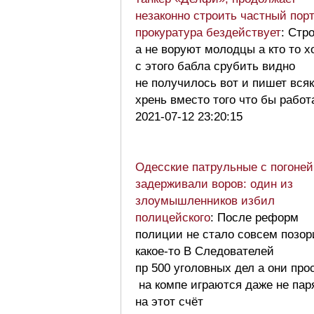
незаконно строить частный порт
прокуратура бездействует
: Стр
а не воруют молодцы а кто то х
с этого бабла срубить видно
не получилось вот и пишет вся
хрень вместо того что бы рабо
2021-07-12 23:20:15
Одесские патрульные с погоней
задерживали воров: один из
злоумышленников избил
полицейского
: После реформ
полиции не стало совсем позо
какое-то В Следователей
пр 500 уголовных дел а они про
на компе играются даже не пар
на этот счёт