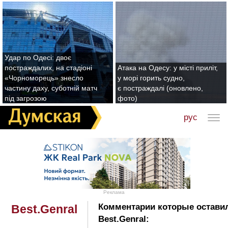
Удар по Одесі: двоє
постраждалих, на стадіоні
Атака на Одесу: у місті приліт,
«Чорноморець» знесло
у морі горить судно,
частину даху, суботній матч
є постраждалі (оновлено,
під загрозою
фото)
рус
Реклама
Комментарии которые остави
Best.Genral
Best.Genral: