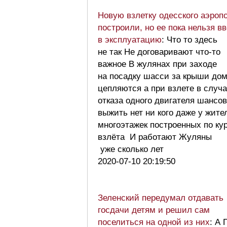
Новую взлетку одесского аэроп
построили, но ее пока нельзя в
в эксплуатацию
: Что то здесь
не так Не договаривают что-то
важное В жулянах при заходе
на посадку шасси за крыши до
цепляются а при взлете в случ
отказа одного двигателя шансов
выжить нет ни кого даже у жите
многоэтажек построенных по ку
взлёта И работают Жуляны
уже сколько лет
2020-07-10 20:19:50
Зеленский передумал отдавать
госдачи детям и решил сам
поселиться на одной из них
: А 