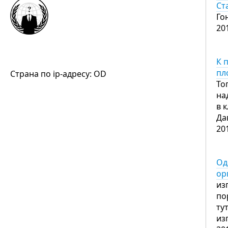
Ст
Го
20
К 
пл
Страна по ip-адресу: OD
То
на
в 
Да
20
Од
ор
из
по
ту
из