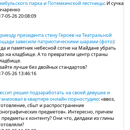
амбульского парка и Потемкинской лестницы
: И сучка
нчаренко
17-05-26 20:08:09
приезду президента стену Героев на Театральной
ощади завесили патриотическими шарами (фото)
:
гда и памятник небесной сотне на Майдане убрать
до на кладбище. А то превратили центр страны
кладбище.
вайте лучше без двойных стандартов?
17-05-26 13:46:16
ессит решил подзаработать на своей девушке и
ганизовал в квартире онлайн порностудию
: «ввоз,
готовление, сбыт и распространение
рнографических предметов». Интересно, причем
т предметы к контенту? Они что, дилдаки из глины
готовляли?