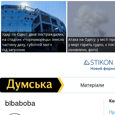
Удар по Одесі: двоє постраждалих,
на стадіоні «Чорноморець» знесло
Атака на Одесу: у місті пр
частину даху, суботній матч
у морі горить судно, є по
під загрозою
(оновлено, фото)
Матеріали
bibaboba
Ко
Пр