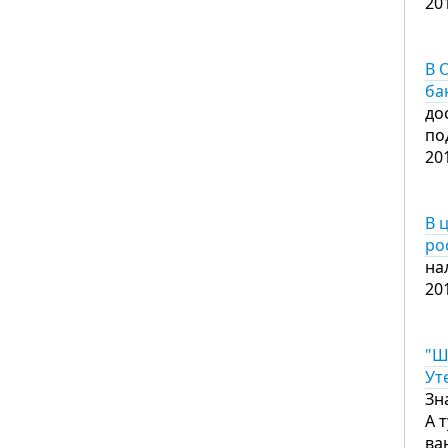
20
В 
ба
до
по
20
В 
ро
на
20
"Ш
Ут
Зн
А 
ва