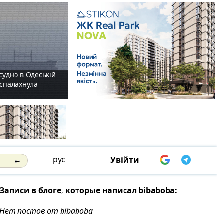
судно в Одеській
і спалахнула
рус
Увійти
Записи в блоге, которые написал bibaboba:
Нет постов от bibaboba