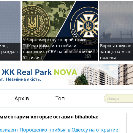
У Чорноморську співробітники
иліт,
ТЦК затримали та побили
Ворог атакував 
страждалі
полковника СБУ на пенсії: зникли
затоці: на місц
55 тисяч?
пожежа
Архів
Топ
мментарии которые оставил bibaboba:
езидент Порошенко прибыл в Одессу на открытие