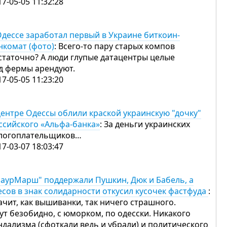
17-05-05 11:32:28
Одессе заработал первый в Украине биткоин-
нкомат (фото)
: Всего-то пару старых компов
статочно? А люди глупые датацентры целые
д фермы арендуют.
17-05-05 11:23:20
центре Одессы облили краской украинскую "дочку"
ссийского «Альфа-банка»
: За деньги украинских
логоплательщиков…
17-03-07 18:03:47
аурМарш" поддержали Пушкин, Дюк и Бабель, а
есов в знак солидарности откусил кусочек фастфуда
:
ачит, как вышиванки, так ничего страшного.
тут безобидно, с юморком, по одесски. Никакого
ндализма (сфоткали ведь и убрали) и политического