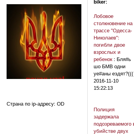
biker:
Лобовое
столкновение на
трассе "Одесса-
Николаев":
погибли двое
взрослых и
ребенок
: Бля#ь
шо БМВ одни
уе#аны ездят?(((
2016-11-10
15:22:13
Страна по ip-адресу: OD
Полиция
задержала
подозреваемого 
убийстве двух