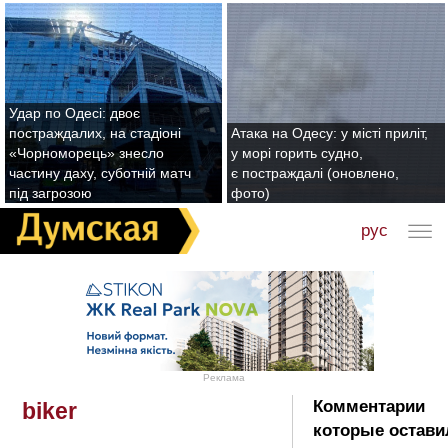
Удар по Одесі: двоє
постраждалих, на стадіоні
Атака на Одесу: у місті приліт,
«Чорноморець» знесло
у морі горить судно,
частину даху, суботній матч
є постраждалі (оновлено,
під загрозою
фото)
рус
Реклама
Комментарии
biker
которые остави