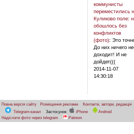
коммунисты
переместились 
Куликово поле: н
обошлось без
конфликтов
(фото)
: Это точн
До них ничего не
доходит! И не
дойдет(((
2014-11-07
14:30:18
Повна версія сайту
Розміщення реклами
Контакти, автори, редакція
Telegram-канал
Застосунок:
iPhone
Android
Надіслати фото через telegram
Patreon