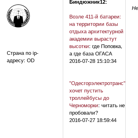
Биндюжник12:
Не
Возле 411-й батареи:
на территории базы
отдыха архитектурной
академии вырастут
высотки
: где Поповка,
Страна по ip-
а где база ОГАСА
адресу: OD
2016-07-28 15:10:34
"Одесгорэлектротранс"
хочет пустить
троллейбусы до
Черноморки
: читать не
пробовали?
2016-07-27 18:59:44