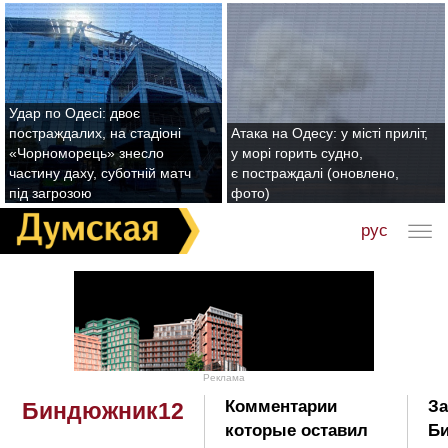
Удар по Одесі: двоє
постраждалих, на стадіоні
Атака на Одесу: у місті приліт,
«Чорноморець» знесло
у морі горить судно,
частину даху, суботній матч
є постраждалі (оновлено,
під загрозою
фото)
рус
Реклама
Комментарии
За
Биндюжник12
которые оставил
Б