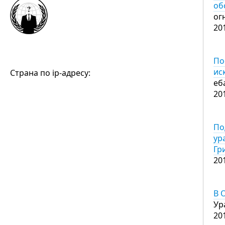
об
ог
20
По
ис
Страна по ip-адресу:
еб
20
По
ур
Гр
20
В 
Ур
20