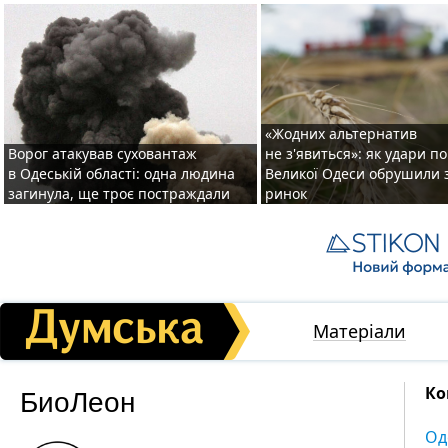
«Жодних альтернатив
Ворог атакував суховантаж
не з'явиться»: як удари п
в Одеській області: одна людина
Великої Одеси обрушили 
загинула, ще троє постраждали
ринок
Матеріали
БиоЛеон
Ко
Од