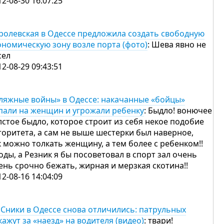
12-08-30 16:07:25
ролевская в Одессе предложила создать свободную
ономическую зону возле порта (фото)
: Шева явно не
сел
12-08-29 09:43:51
ляжные войны» в Одессе: накачанные «бойцы»
пали на женщин и угрожали ребенку
: Быдло! вонючее
лстое быдло, которое строит из себя некое подобие
торитета, а сам не выше шестерки был наверное,
к можно толкать женщину, а тем более с ребенком!!
оды, а Резник я бы посоветовал в спорт зал очень
ень срочно бежать, жирная и мерзкая скотина!!
12-08-16 14:04:09
Сники в Одессе снова отличились: патрульных
кажут за «наезд» на водителя (видео)
: твари!