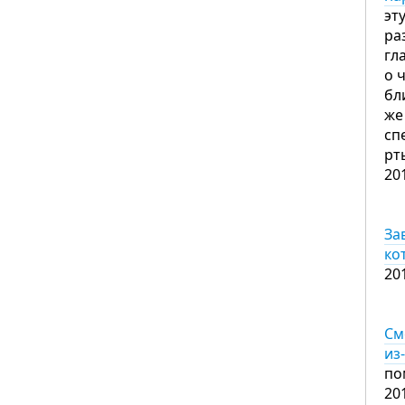
эт
ра
гл
о 
бл
же
сп
рт
20
За
ко
20
См
из
по
20