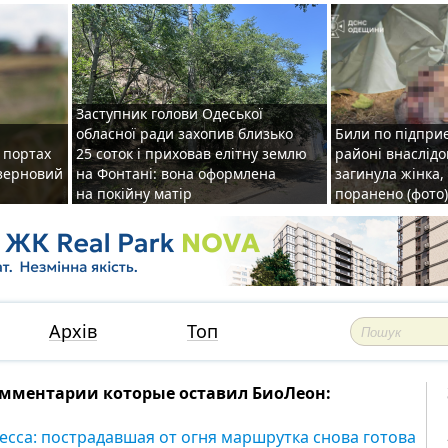
Заступник голови Одеської
обласної ради захопив близько
Били по підприє
о портах
25 соток і приховав елітну землю
районі внаслідо
зерновий
на Фонтані: вона оформлена
загинула жінка,
на покійну матір
поранено (фото)
Архів
Топ
мментарии которые оставил БиоЛеон:
есса: пострадавшая от огня маршрутка снова готова