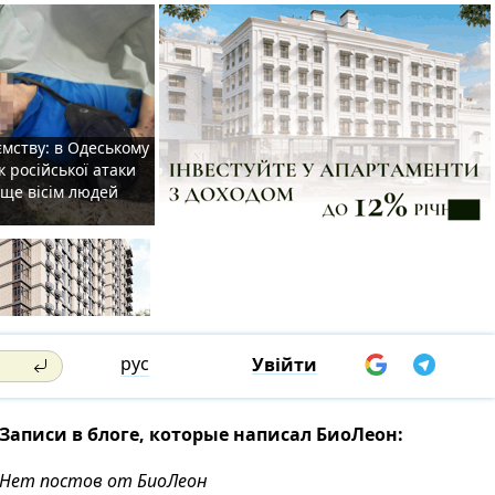
мству: в Одеському
к російської атаки
 ще вісім людей
рус
Увійти
Записи в блоге, которые написал БиоЛеон:
Нет постов от БиоЛеон