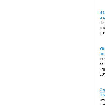
В 
из
На
в 
20
Уб
по
эт
за
«п
20
Од
По
чт