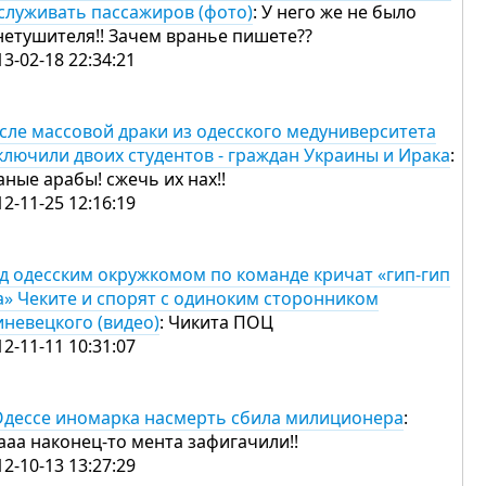
служивать пассажиров (фото)
: У него же не было
нетушителя!! Зачем вранье пишете??
13-02-18 22:34:21
сле массовой драки из одесского медуниверситета
ключили двоих студентов - граждан Украины и Ирака
:
аные арабы! сжечь их нах!!
12-11-25 12:16:19
д одесским окружкомом по команде кричат «гип-гип
а» Чеките и спорят с одиноким сторонником
иневецкого (видео)
: Чикита ПОЦ
12-11-11 10:31:07
Одессе иномарка насмерть сбила милиционера
:
ааа наконец-то мента зафигачили!!
12-10-13 13:27:29