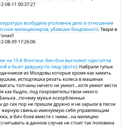
12-08-11 00:37:27
окуратура возбудила уголовное дело в отношении
есских милиционеров, убивших бездомного
: Твари в
гонах!!
12-08-09 17:26:06
яж на 10-й Фонтана: бич-бои выгоняют одесситов
лой и бьют девушку по лицу (фото)
: Набрали тупых
удачников из Молдовы которые кроме как хамить
вушкам, исподтишка резать колеса в машинах
двигать топчаны ничего не умеют…хотя умеют вести
бя как быдло, под покровительством некого
Банька…почему мужья оскорбленных
м до сих пор не пришли дружно и не зарыли в песок
у жирную свинью именуемую себя управляющим
яжа, и бич боев вместе с ними…на милицию
ссчитывать в данном случае не стоит так половина