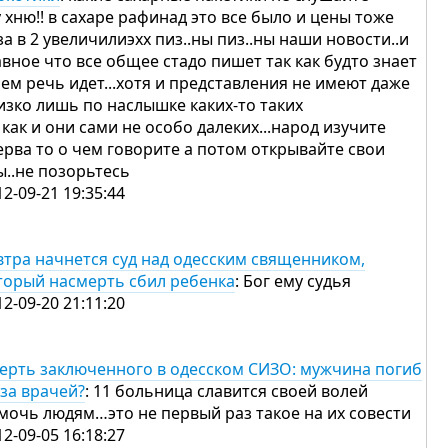
у хню!! в сахаре рафинад это все было и цены тоже
за в 2 увеличилиэхх пиз..ны пиз..ны наши новости..и
авное что все общее стадо пишет так как будто знает
чем речь идет...хотя и представления не имеют даже
изко лишь по наслышке каких-то таких
 как и они сами не особо далеких...народ изучите
ерва то о чем говорите а потом открывайте свои
ы..не позорьтесь
12-09-21 19:35:44
втра начнется суд над одесским священником,
торый насмерть сбил ребенка
: Бог ему судья
12-09-20 21:11:20
ерть заключенного в одесском СИЗО: мужчина погиб
-за врачей?
: 11 больница славится своей волей
мочь людям…это не первый раз такое на их совести
12-09-05 16:18:27