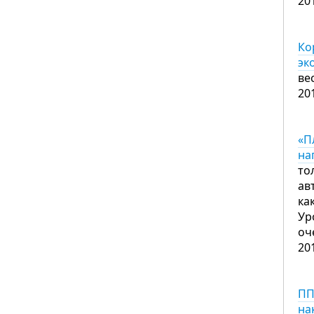
20
Ко
эк
ве
20
«П
на
то
ав
ка
Ур
оч
20
ПП
на