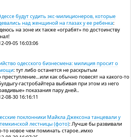
Одессе будут судить экс-милиционеров, которые
девались над женщиной на глазах у ее ребенка
:
деюсь на зоне их также «ограбят» по достоинству
анал!
12-09-05 16:03:06
ийство одесского бизнесмена: милиция просит о
мощи
: тут либо останется не раскрытым
о преступление…или как обычно повесят на какого-то
булдыгу-гастробайтера выбивая при этом из него
равдивые» показания пару дней..
12-08-30 16:16:11
есские поклонники Майкла Джексона танцевали у
темкинской лестницы (фото)
: Лучше бы развивали
о-то новое чем поминать старое..имхо