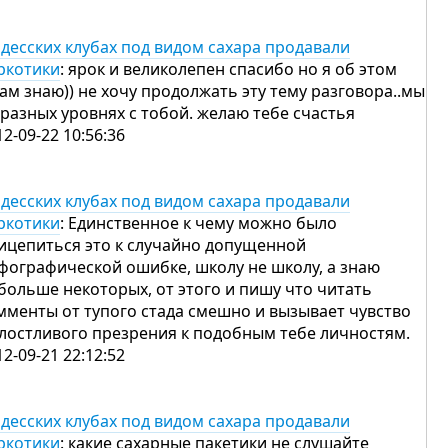
одесских клубах под видом сахара продавали
ркотики
: ярок и великолепен спасибо но я об этом
сам знаю)) не хочу продолжать эту тему разговора..мы
 разных уровнях с тобой. желаю тебе счастья
12-09-22 10:56:36
одесских клубах под видом сахара продавали
ркотики
: Единственное к чему можно было
ицепиться это к случайно допущенной
фографической ошибке, школу не школу, а знаю
больше некоторых, от этого и пишу что читать
мменты от тупого стада смешно и вызывает чувство
лостливого презрения к подобным тебе личностям.
12-09-21 22:12:52
одесских клубах под видом сахара продавали
ркотики
: какие сахарные пакетики не слушайте