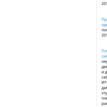
20
Пр
од
по
20
Пл
си
не
де
и 
се
И*
да
эт
пл
ра