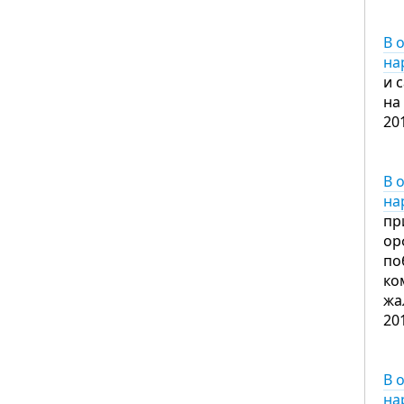
В 
на
и 
на
20
В 
на
пр
ор
по
ко
жа
20
В 
на