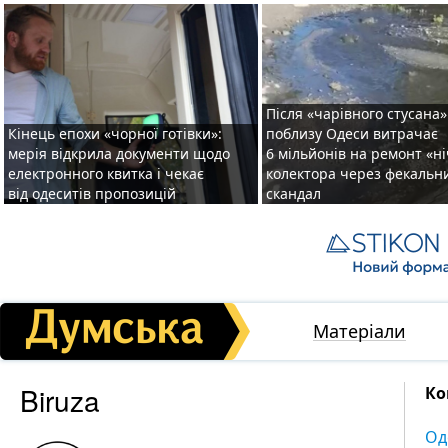
Після «чарівного стусана»
Кінець епохи «чорної готівки»:
поблизу Одеси витрачає
мерія відкрила документи щодо
6 мільйонів на ремонт «н
електронного квитка і чекає
колектора через фекальн
від одеситів пропозицій
скандал
Матеріали
Biruza
Ко
Од