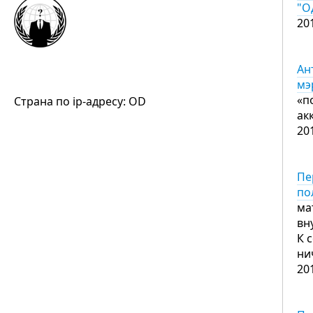
"О
20
Ан
мэ
«п
Страна по ip-адресу: OD
ак
20
Пе
по
ма
вн
К 
ни
20