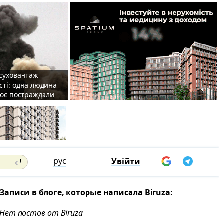
 суховантаж
сті: одна людина
роє постраждали
рус
Увійти
Записи в блоге, которые написала Biruza:
Нет постов от Biruza