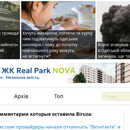
: громада
Хочуть макарони, котлети та курку:
чим годуватимуть одеських
ічийного»
школярів і чому до початку
Ворог атакував
ий
навчального року можуть
в Одеській обла
не встигнути?
загинула, ще т
Архів
Топ
мментарии которые оставила Biruza:
есские провайдеры начали отключать "Вконтакте" и