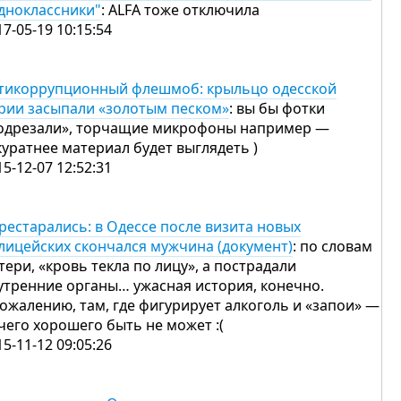
дноклассники"
: ALFA тоже отключила
17-05-19 10:15:54
тикоррупционный флешмоб: крыльцо одесской
рии засыпали «золотым песком»
: вы бы фотки
одрезали», торчащие микрофоны например —
куратнее материал будет выглядеть )
15-12-07 12:52:31
рестарались: в Одессе после визита новых
лицейских скончался мужчина (документ)
: по словам
тери, «кровь текла по лицу», а пострадали
утренние органы… ужасная история, конечно.
сожалению, там, где фигурирует алкоголь и «запои» —
чего хорошего быть не может :(
15-11-12 09:05:26