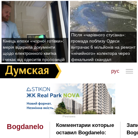
Після «чарівного стусана»:
Кінець епохи «чорної готівки»:
громада поблизу Одеси
мерія відкрила документи
витрачає 6 мільйонів на ремонт
щодо електронного квитка
«нічийного» колектора через
і чекає від одеситів пропозицій
фекальний скандал
рус
Реклама
Комментарии которые
Запи
Bogdanelo
оставил Bogdanelo:
Bogd