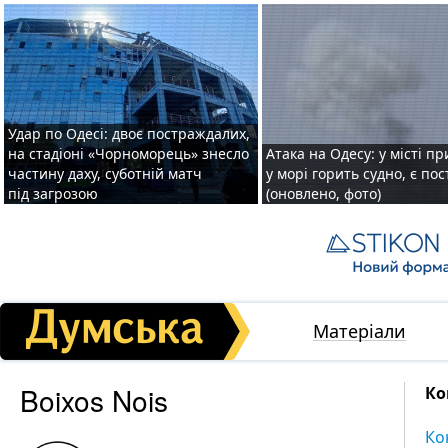
Удар по Одесі: двоє постраждалих,
на стадіоні «Чорноморець» знесло
Атака на Одесу: у місті пр
частину даху, суботній матч
у морі горить судно, є по
під загрозою
(оновлено, фото)
Матеріали
Boixos Nois
Ко
Ко