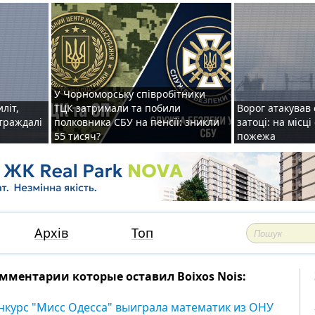
У Чорноморську співробітники
иліт,
ТЦК затримали та побили
Ворог атакував 
страждалі
полковника СБУ на пенсії: зникли
затоці: на місц
55 тисяч?
пожежа
Архів
Топ
мментарии которые оставил Boixos Nois:
нкурс "Мисс Одесса" выиграла математик из ОНУ