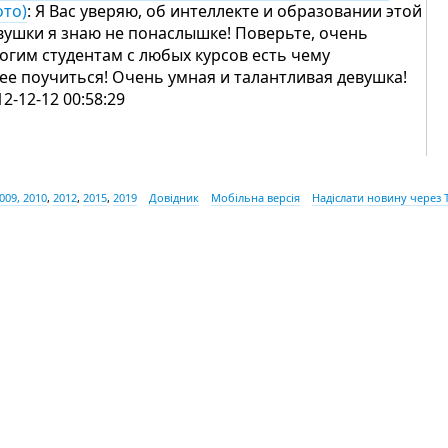
ото)
: Я Вас уверяю, об интеллекте и образовании этой
вушки я знаю не понаслышке! Поверьте, очень
огим студентам с любых курсов есть чему
нее поучиться! Очень умная и талантливая девушка!
12-12-12 00:58:29
009, 2010
,
2012
,
2015
,
2019
Довідник
Мобільна версія
Надіслати новину через 