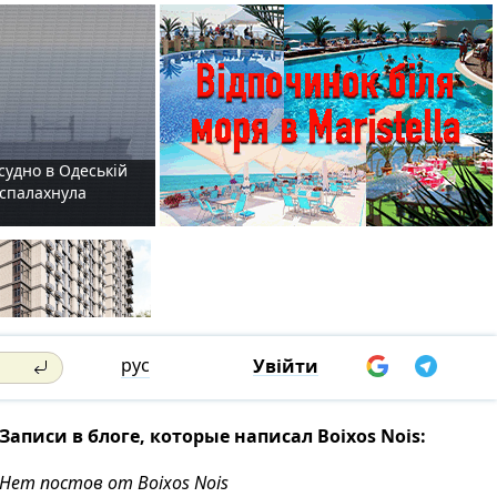
судно в Одеській
і спалахнула
рус
Увійти
Записи в блоге, которые написал Boixos Nois:
Нет постов от Boixos Nois