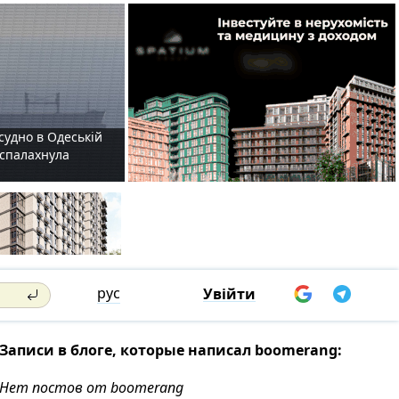
судно в Одеській
і спалахнула
рус
Увійти
Записи в блоге, которые написал boomerang:
Нет постов от boomerang