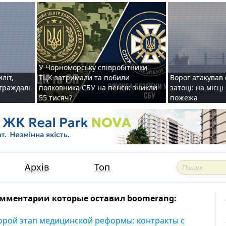
У Чорноморську співробітники
иліт,
ТЦК затримали та побили
Ворог атакував 
страждалі
полковника СБУ на пенсії: зникли
затоці: на місц
55 тисяч?
пожежа
Архів
Топ
мментарии которые оставил boomerang:
орой этап медицинской реформы: контракты с