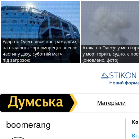
Удар по Одесі: двоє постраждалих,
на стадіоні «Чорноморець» знесло
Атака на Одесу: у місті пр
частину даху, суботній матч
у морі горить судно, є по
під загрозою
(оновлено, фото)
Матеріали
boomerang
Ко
Вт