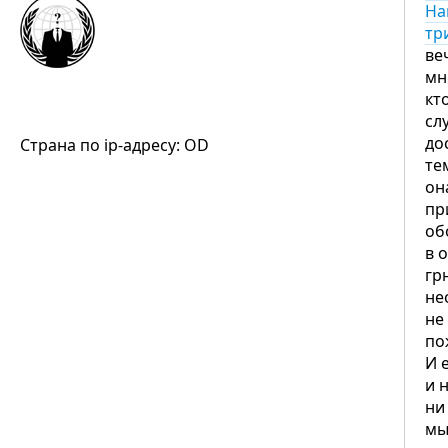
На
тр
ве
мн
кт
сл
до
Страна по ip-адресу: OD
те
он
пр
об
в 
гр
не
не
по
И 
и 
ни
мы