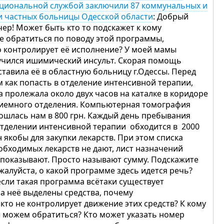
циональной службой заключили 87 коммунальных и
и частных больницы Одесской области
: Добрый
чер! Может быть кто то подскажет к кому
е обратиться по поводу этой программы,
о контролирует её исполнение? У моей мамы
учился ишимический инсульт. Скорая помощь
ставила её в областную больницу г.Одессы. Перед
м как попасть в отделение интенсивной терапии,
а пролежала около двух часов на каталке в коридоре
иемного отделения. Компьютерная томография
ошлась нам в 800 грн. Каждый день пребывания
отделении интенсивной терапии обходится в 2000
н якобы для закупки лекарств. При этом списка
обходимых лекарств не дают, лист назначений
 показывают. Просто называют сумму. Подскажите
жалуйста, о какой программе здесь идется речь?
если такая программа всётаки существует
на неё выделены средства, почему
 кто не контролирует движение этих средств? К кому
 можем обратиться? Кто может указать номер